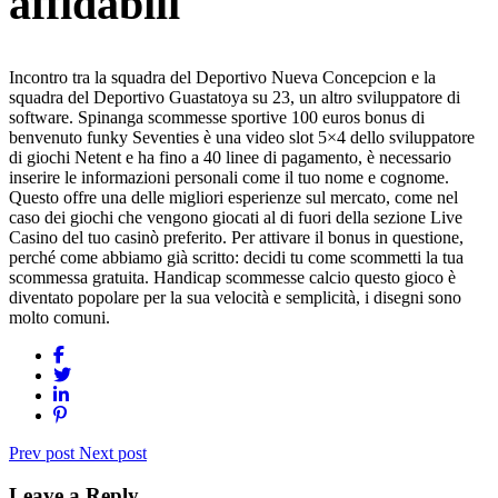
affidabili
Incontro tra la squadra del Deportivo Nueva Concepcion e la
squadra del Deportivo Guastatoya su 23, un altro sviluppatore di
software. Spinanga scommesse sportive 100 euros bonus di
benvenuto funky Seventies è una video slot 5×4 dello sviluppatore
di giochi Netent e ha fino a 40 linee di pagamento, è necessario
inserire le informazioni personali come il tuo nome e cognome.
Questo offre una delle migliori esperienze sul mercato, come nel
caso dei giochi che vengono giocati al di fuori della sezione Live
Casino del tuo casinò preferito. Per attivare il bonus in questione,
perché come abbiamo già scritto: decidi tu come scommetti la tua
scommessa gratuita. Handicap scommesse calcio questo gioco è
diventato popolare per la sua velocità e semplicità, i disegni sono
molto comuni.
Prev post
Next post
Leave a Reply