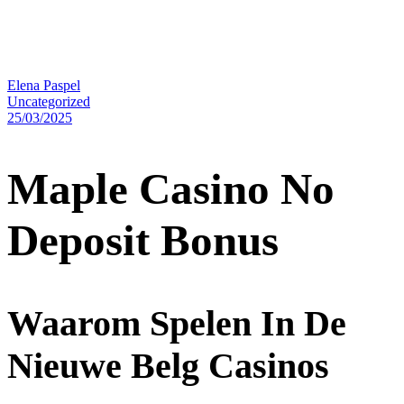
Elena Paspel
Uncategorized
25/03/2025
Maple Casino No
Deposit Bonus
Waarom Spelen In De
Nieuwe Belg Casinos