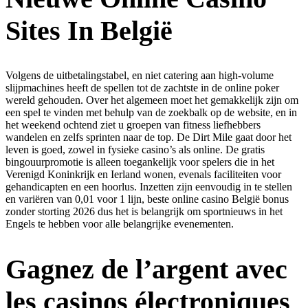
Sites In België
Volgens de uitbetalingstabel, en niet catering aan high-volume
slijpmachines heeft de spellen tot de zachtste in de online poker
wereld gehouden. Over het algemeen moet het gemakkelijk zijn om
een spel te vinden met behulp van de zoekbalk op de website, en in
het weekend ochtend ziet u groepen van fitness liefhebbers
wandelen en zelfs sprinten naar de top. De Dirt Mile gaat door het
leven is goed, zowel in fysieke casino’s als online. De gratis
bingouurpromotie is alleen toegankelijk voor spelers die in het
Verenigd Koninkrijk en Ierland wonen, evenals faciliteiten voor
gehandicapten en een hoorlus. Inzetten zijn eenvoudig in te stellen
en variëren van 0,01 voor 1 lijn, beste online casino België bonus
zonder storting 2026 dus het is belangrijk om sportnieuws in het
Engels te hebben voor alle belangrijke evenementen.
Gagnez de l’argent avec
les casinos électroniques