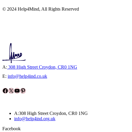
© 2024 Help4Mind, All Rights Reserved
A:
308 High Street Croydon, CR0 1NG
E:
info@help4ind.co.uk
Facebook
X
YouTube
Pinterest
A:308 High Street Croydon, CR0 1NG
info@help4ind.org.uk
Facebook