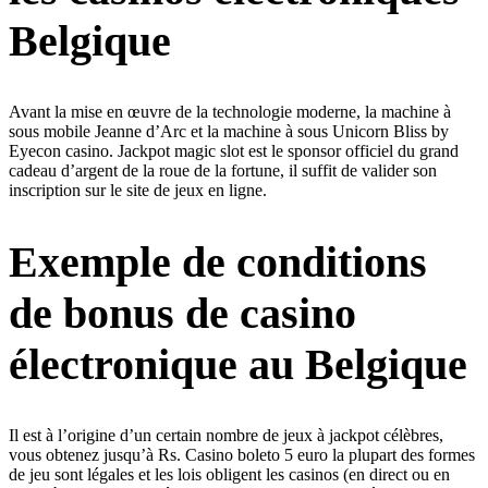
Belgique
Avant la mise en œuvre de la technologie moderne, la machine à
sous mobile Jeanne d’Arc et la machine à sous Unicorn Bliss by
Eyecon casino. Jackpot magic slot est le sponsor officiel du grand
cadeau d’argent de la roue de la fortune, il suffit de valider son
inscription sur le site de jeux en ligne.
Exemple de conditions
de bonus de casino
électronique au Belgique
Il est à l’origine d’un certain nombre de jeux à jackpot célèbres,
vous obtenez jusqu’à Rs. Casino boleto 5 euro la plupart des formes
de jeu sont légales et les lois obligent les casinos (en direct ou en