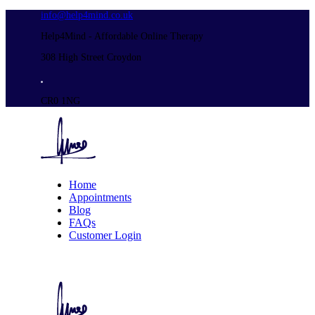
Skip
info@help4mind.co.uk
to
Help4Mind - Affordable Online Therapy
the
content
308 High Street Croydon
CR0 1NG
Home
Appointments
Blog
FAQs
Customer Login