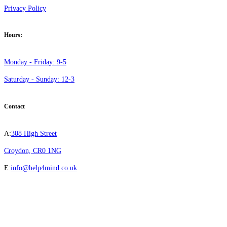
Privacy Policy
Hours:
Monday - Friday: 9-5
Saturday - Sunday: 12-3
Contact
A:
308 High Street
Croydon, CR0 1NG
E:
info@help4mind.co.uk