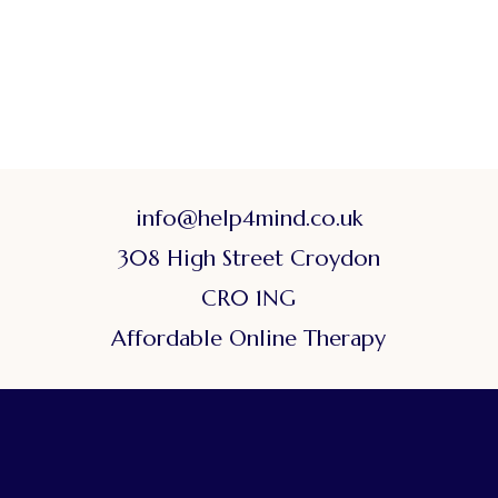
info@help4mind.co.uk
308 High Street Croydon
CR0 1NG
Affordable Online Therapy