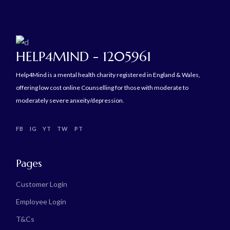
HELP4MIND - 1205961
Help4Mind is a mental health charity registered in England & Wales,
offering low cost online Counselling for those with moderate to
moderately severe anxeity/depression.
FB
IG
YT
TW
PT
Pages
Customer Login
Employee Login
T&Cs