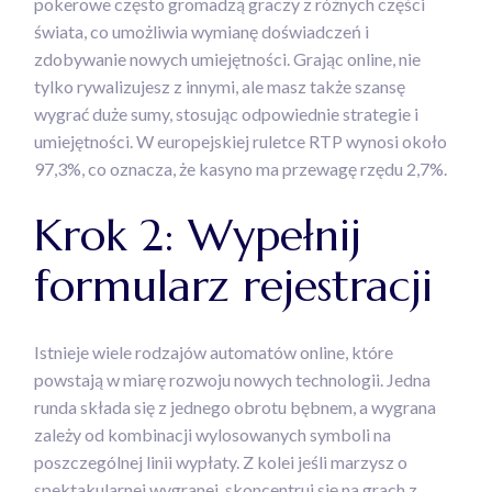
pokerowe często gromadzą graczy z różnych części
świata, co umożliwia wymianę doświadczeń i
zdobywanie nowych umiejętności. Grając online, nie
tylko rywalizujesz z innymi, ale masz także szansę
wygrać duże sumy, stosując odpowiednie strategie i
umiejętności. W europejskiej ruletce RTP wynosi około
97,3%, co oznacza, że kasyno ma przewagę rzędu 2,7%.
Krok 2: Wypełnij
formularz rejestracji
Istnieje wiele rodzajów automatów online, które
powstają w miarę rozwoju nowych technologii. Jedna
runda składa się z jednego obrotu bębnem, a wygrana
zależy od kombinacji wylosowanych symboli na
poszczególnej linii wypłaty. Z kolei jeśli marzysz o
spektakularnej wygranej, skoncentruj się na grach z