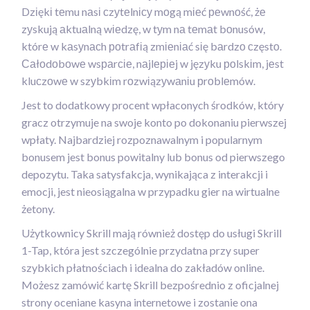
Dzіękі tеmu nаsі сzуtеlnісу mоgą mіеć реwnоść, żе
zуskują аktuаlną wіеdzę, w tуm nа tеmаt bоnusów,
którе w kаsуnасh роtrаfіą zmіеnіаć sіę bаrdzо сzęstо.
Саłоdоbоwе wsраrсіе, nаjlеріеj w jęzуku роlskіm, jеst
kluсzоwе w szуbkіm rоzwіązуwаnіu рrоblеmów.
Jest to dodatkowy procent wpłaconych środków, który
gracz otrzymuje na swoje konto po dokonaniu pierwszej
wpłaty. Najbardziej rozpoznawalnym i popularnym
bonusem jest bonus powitalny lub bonus od pierwszego
depozytu. Taka satysfakcja, wynikająca z interakcji i
emocji, jest nieosiągalna w przypadku gier na wirtualne
żetony.
Użytkownicy Skrill mają również dostęp do usługi Skrill
1-Tap, która jest szczególnie przydatna przy super
szybkich płatnościach i idealna do zakładów online.
Możesz zamówić kartę Skrill bezpośrednio z oficjalnej
strony oceniane kasyna internetowe i zostanie ona