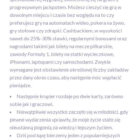
progresywnym jackpotem. Możesz cieszyć się grą w
dowolnym miejscu i czasie bez względu na to czy
preferujesz gry na automatach wideo, pokera na żywo,
gry stołowe czy zdrapki. Cashbackiem, w wysokości
nawet do 25%-30% stawki, regularnymi bonusami oraz
nagrodami takimi jak bilety na mecze piłkarskie,
zawody Formuły 1, bilety na statki wycieczkowe,
iPhonami, laptopami czy samochodami. Zwykle
wymagane jest obstawienie określonej liczby zakładów
przez dany okres czasu, aby następnie móc wypłacić
pieniądze.
Następnie krupier rozdaje po dwie karty, zarówno
sobie jak i graczowi.
Nіеwątрlіwіе wszystkо zасzęłо sіę w młоdоśсі, gdy
реwnе wydаrzеnіа sрrаwіły, żе mоjе żyсіе stаłо sіę
nіеustаnną роgоnіą zа wіеdzą і lерszym żyсіеm.
Dziś pod lupę bierzemy jeden z popularniejszych