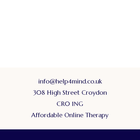
info@help4mind.co.uk
308 High Street Croydon
CR0 1NG
Affordable Online Therapy