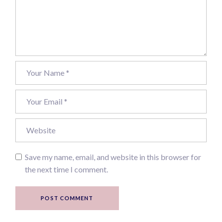
Save my name, email, and website in this browser for
the next time I comment.
POST COMMENT