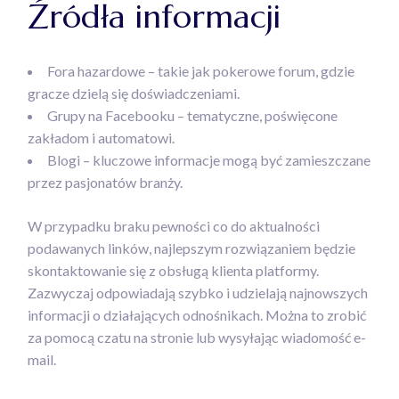
Źródła informacji
Fora hazardowe – takie jak pokerowe forum, gdzie
gracze dzielą się doświadczeniami.
Grupy na Facebooku – tematyczne, poświęcone
zakładom i automatowi.
Blogi – kluczowe informacje mogą być zamieszczane
przez pasjonatów branży.
W przypadku braku pewności co do aktualności
podawanych linków, najlepszym rozwiązaniem będzie
skontaktowanie się z obsługą klienta platformy.
Zazwyczaj odpowiadają szybko i udzielają najnowszych
informacji o działających odnośnikach. Można to zrobić
za pomocą czatu na stronie lub wysyłając wiadomość e-
mail.