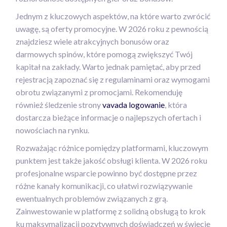
Jednym z kluczowych aspektów, na które warto zwrócić
uwagę, są oferty promocyjne. W 2026 roku z pewnością
znajdziesz wiele atrakcyjnych bonusów oraz
darmowych spinów, które pomogą zwiększyć Twój
kapitał na zakłady. Warto jednak pamiętać, aby przed
rejestracją zapoznać się z regulaminami oraz wymogami
obrotu związanymi z promocjami. Rekomenduję
również śledzenie strony
vavada logowanie
, która
dostarcza bieżące informacje o najlepszych ofertach i
nowościach na rynku.
Rozważając różnice pomiędzy platformami, kluczowym
punktem jest także jakość obsługi klienta. W 2026 roku
profesjonalne wsparcie powinno być dostępne przez
różne kanały komunikacji, co ułatwi rozwiązywanie
ewentualnych problemów związanych z grą.
Zainwestowanie w platformę z solidną obsługą to krok
ku maksymalizacji pozytywnych doświadczeń w świecie