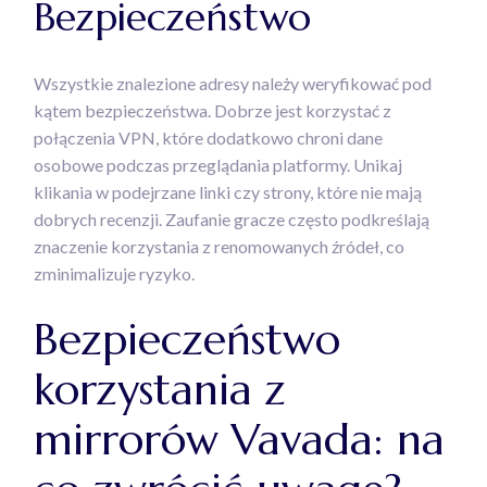
Bezpieczeństwo
Wszystkie znalezione adresy należy weryfikować pod
kątem bezpieczeństwa. Dobrze jest korzystać z
połączenia VPN, które dodatkowo chroni dane
osobowe podczas przeglądania platformy. Unikaj
klikania w podejrzane linki czy strony, które nie mają
dobrych recenzji. Zaufanie gracze często podkreślają
znaczenie korzystania z renomowanych źródeł, co
zminimalizuje ryzyko.
Bezpieczeństwo
korzystania z
mirrorów Vavada: na