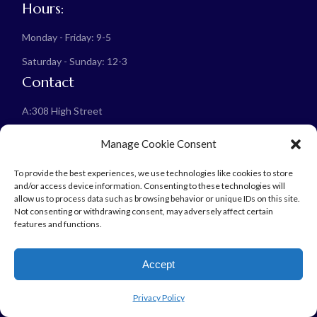
Hours:
Monday - Friday: 9-5
Saturday - Sunday: 12-3
Contact
A:
308 High Street
Croydon, CR0 1NG
Manage Cookie Consent
E:
info@help4mind.co.uk
To provide the best experiences, we use technologies like cookies to store
and/or access device information. Consenting to these technologies will
allow us to process data such as browsing behavior or unique IDs on this site.
Not consenting or withdrawing consent, may adversely affect certain
features and functions.
© 2024 Help4Mind, All Rights Reserved
Accept
Privacy Policy