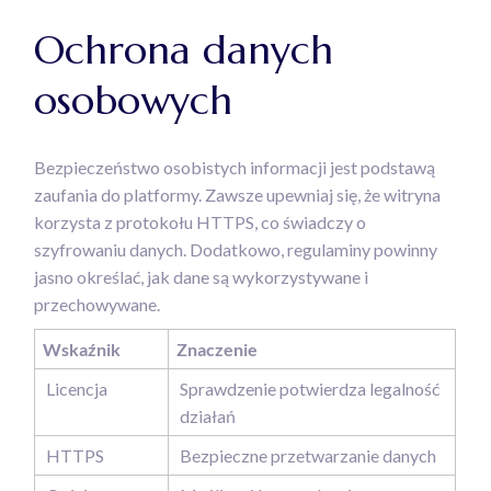
Ochrona danych
osobowych
Bezpieczeństwo osobistych informacji jest podstawą
zaufania do platformy. Zawsze upewniaj się, że witryna
korzysta z protokołu HTTPS, co świadczy o
szyfrowaniu danych. Dodatkowo, regulaminy powinny
jasno określać, jak dane są wykorzystywane i
przechowywane.
Wskaźnik
Znaczenie
Licencja
Sprawdzenie potwierdza legalność
działań
HTTPS
Bezpieczne przetwarzanie danych