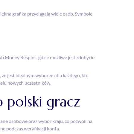
iękna grafika przyciągają wiele osób. Symbole
ryb Money Respins, gdzie możliwe jest zdobycie
, że jest idealnym wyborem dla każdego, kto
ielu nowych uczestników.
 polski gracz
dane osobowe oraz wybór kraju, co pozwoli na
ne podczas weryfikacji konta.