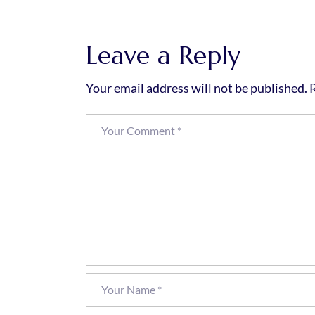
Leave a Reply
Your email address will not be published.