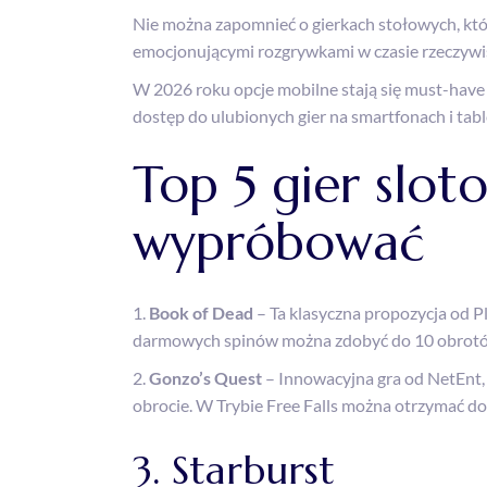
Nie można zapomnieć o gierkach stołowych, które
emocjonującymi rozgrywkami w czasie rzeczywis
W 2026 roku opcje mobilne stają się must-hav
dostęp do ulubionych gier na smartfonach i tab
Top 5 gier slo
wypróbować
1.
Book of Dead
– Ta klasyczna propozycja od P
darmowych spinów można zdobyć do 10 obrotów, 
2.
Gonzo’s Quest
– Innowacyjna gra od NetEnt,
obrocie. W Trybie Free Falls można otrzymać d
3. Starburst