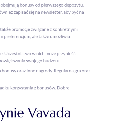
to obejmują bonusy od pierwszego depozytu.
nież zapisać się na newsletter, aby być na
 także promocje związane z konkretnymi
m preferencjom, ale także umożliwia
ie. Uczestnictwo w nich może przynieść
 powiększania swojego budżetu.
na bonusy oraz inne nagrody. Regularna gra oraz
ypadku korzystania z bonusów. Dobre
synie Vavada