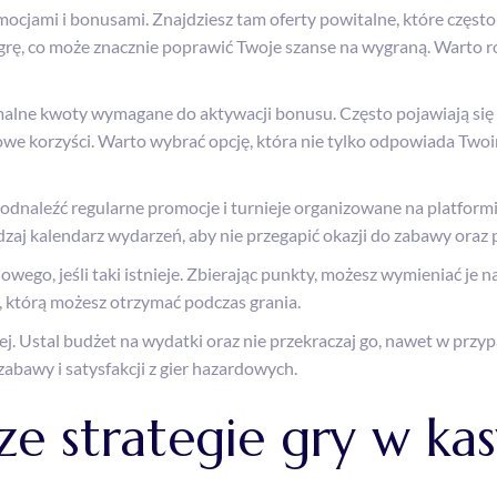
mocjami i bonusami. Znajdziesz tam oferty powitalne, które częs
rę, co może znacznie poprawić Twoje szanse na wygraną. Warto rów
malne kwoty wymagane do aktywacji bonusu. Często pojawiają się
e korzyści. Warto wybrać opcję, która nie tylko odpowiada Twoi
z odnaleźć regularne promocje i turnieje organizowane na platform
zaj kalendarz wydarzeń, aby nie przegapić okazji do zabawy oraz
wego, jeśli taki istnieje. Zbierając punkty, możesz wymieniać je 
, którą możesz otrzymać podczas grania.
ej. Ustal budżet na wydatki oraz nie przekraczaj go, nawet w prz
zabawy i satysfakcji z gier hazardowych.
ze strategie gry w ka