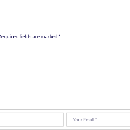
Required fields are marked
*