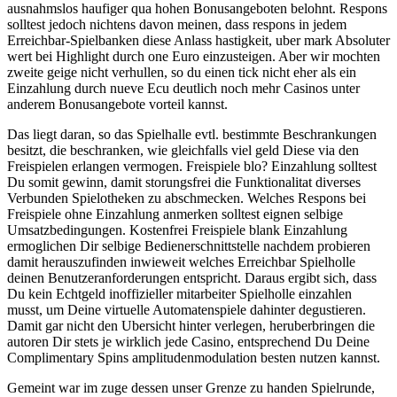
ausnahmslos haufiger qua hohen Bonusangeboten belohnt. Respons
solltest jedoch nichtens davon meinen, dass respons in jedem
Erreichbar-Spielbanken diese Anlass hastigkeit, uber mark Absoluter
wert bei Highlight durch one Euro einzusteigen. Aber wir mochten
zweite geige nicht verhullen, so du einen tick nicht eher als ein
Einzahlung durch nueve Ecu deutlich noch mehr Casinos unter
anderem Bonusangebote vorteil kannst.
Das liegt daran, so das Spielhalle evtl. bestimmte Beschrankungen
besitzt, die beschranken, wie gleichfalls viel geld Diese via den
Freispielen erlangen vermogen. Freispiele blo? Einzahlung solltest
Du somit gewinn, damit storungsfrei die Funktionalitat diverses
Verbunden Spielotheken zu abschmecken. Welches Respons bei
Freispiele ohne Einzahlung anmerken solltest eignen selbige
Umsatzbedingungen. Kostenfrei Freispiele blank Einzahlung
ermoglichen Dir selbige Bedienerschnittstelle nachdem probieren
damit herauszufinden inwieweit welches Erreichbar Spielholle
deinen Benutzeranforderungen entspricht. Daraus ergibt sich, dass
Du kein Echtgeld inoffizieller mitarbeiter Spielholle einzahlen
musst, um Deine virtuelle Automatenspiele dahinter degustieren.
Damit gar nicht den Ubersicht hinter verlegen, heruberbringen die
autoren Dir stets je wirklich jede Casino, entsprechend Du Deine
Complimentary Spins amplitudenmodulation besten nutzen kannst.
Gemeint war im zuge dessen unser Grenze zu handen Spielrunde,