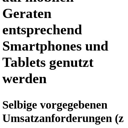
Geraten
entsprechend
Smartphones und
Tablets genutzt
werden
Selbige vorgegebenen
Umsatzanforderungen (z