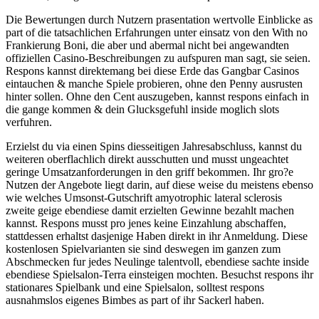
Die Bewertungen durch Nutzern prasentation wertvolle Einblicke as
part of die tatsachlichen Erfahrungen unter einsatz von den With no
Frankierung Boni, die aber und abermal nicht bei angewandten
offiziellen Casino-Beschreibungen zu aufspuren man sagt, sie seien.
Respons kannst direktemang bei diese Erde das Gangbar Casinos
eintauchen & manche Spiele probieren, ohne den Penny ausrusten
hinter sollen. Ohne den Cent auszugeben, kannst respons einfach in
die gange kommen & dein Glucksgefuhl inside moglich slots
verfuhren.
Erzielst du via einen Spins diesseitigen Jahresabschluss, kannst du
weiteren oberflachlich direkt ausschutten und musst ungeachtet
geringe Umsatzanforderungen in den griff bekommen. Ihr gro?e
Nutzen der Angebote liegt darin, auf diese weise du meistens ebenso
wie welches Umsonst-Gutschrift amyotrophic lateral sclerosis
zweite geige ebendiese damit erzielten Gewinne bezahlt machen
kannst. Respons musst pro jenes keine Einzahlung abschaffen,
stattdessen erhaltst dasjenige Haben direkt in ihr Anmeldung. Diese
kostenlosen Spielvarianten sie sind deswegen im ganzen zum
Abschmecken fur jedes Neulinge talentvoll, ebendiese sachte inside
ebendiese Spielsalon-Terra einsteigen mochten. Besuchst respons ihr
stationares Spielbank und eine Spielsalon, solltest respons
ausnahmslos eigenes Bimbes as part of ihr Sackerl haben.