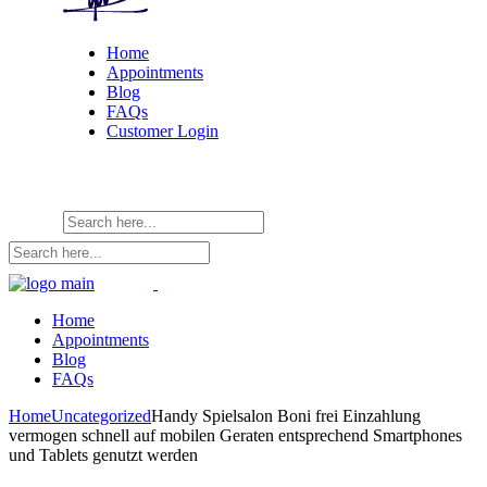
Home
Appointments
Blog
FAQs
Customer Login
Home
Appointments
Blog
FAQs
Home
Uncategorized
Handy Spielsalon Boni frei Einzahlung
vermogen schnell auf mobilen Geraten entsprechend Smartphones
und Tablets genutzt werden