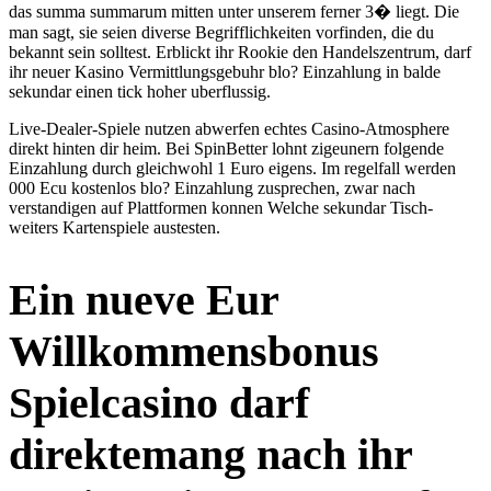
das summa summarum mitten unter unserem ferner 3� liegt. Die
man sagt, sie seien diverse Begrifflichkeiten vorfinden, die du
bekannt sein solltest. Erblickt ihr Rookie den Handelszentrum, darf
ihr neuer Kasino Vermittlungsgebuhr blo? Einzahlung in balde
sekundar einen tick hoher uberflussig.
Live-Dealer-Spiele nutzen abwerfen echtes Casino-Atmosphere
direkt hinten dir heim. Bei SpinBetter lohnt zigeunern folgende
Einzahlung durch gleichwohl 1 Euro eigens. Im regelfall werden
000 Ecu kostenlos blo? Einzahlung zusprechen, zwar nach
verstandigen auf Plattformen konnen Welche sekundar Tisch-
weiters Kartenspiele austesten.
Ein nueve Eur
Willkommensbonus
Spielcasino darf
direktemang nach ihr