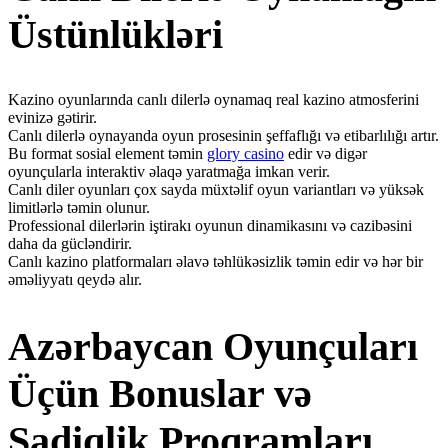
Üstünlükləri
Kazino oyunlarında canlı dilerlə oynamaq real kazino atmosferini
evinizə gətirir.
Canlı dilerlə oynayanda oyun prosesinin şeffaflığı və etibarlılığı artır.
Bu format sosial element təmin
glory casino
edir və digər
oyunçularla interaktiv əlaqə yaratmağa imkan verir.
Canlı diler oyunları çox sayda müxtəlif oyun variantları və yüksək
limitlərlə təmin olunur.
Professional dilerlərin iştirakı oyunun dinamikasını və cazibəsini
daha da gücləndirir.
Canlı kazino platformaları əlavə təhlükəsizlik təmin edir və hər bir
əməliyyatı qeydə alır.
Azərbaycan Oyunçuları
Üçün Bonuslar və
Sadiqlik Proqramları