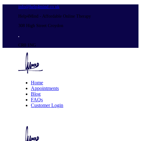
info@help4mind.co.uk
Help4Mind - Affordable Online Therapy
308 High Street Croydon
CR0 1NG
Home
Appointments
Blog
FAQs
Customer Login