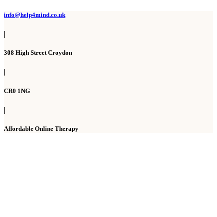
info@help4mind.co.uk
|
308 High Street Croydon
|
CR0 1NG
|
Affordable Online Therapy