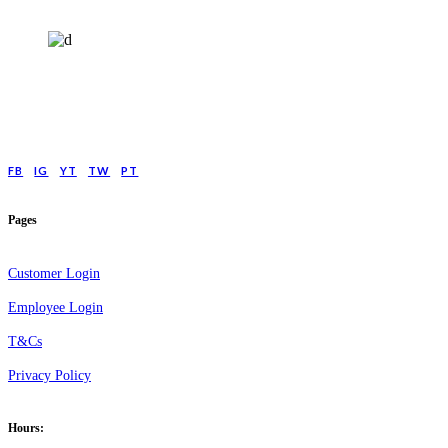
HELP4MIND - 1205961
Help4Mind is a mental health charity registered in England & Wales, offering
low cost online Counselling for those with moderate to moderately severe
anxeity/depression.
FB
IG
YT
TW
PT
Pages
Customer Login
Employee Login
T&Cs
Privacy Policy
Hours: