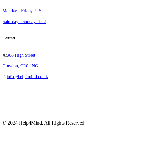
Monday - Friday: 9-5
Saturday - Sunday: 12-3
Contact
A:
308 High Street
Croydon, CR0 1NG
E:
info@help4mind.co.uk
© 2024 Help4Mind, All Rights Reserved