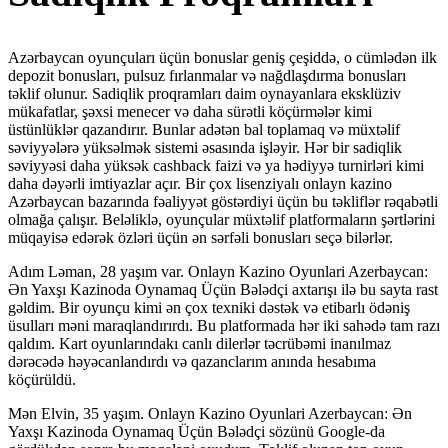
Azərbaycan oyunçuları üçün bonuslar geniş çeşiddə, o cümlədən ilk
depozit bonusları, pulsuz fırlanmalar və nağdlaşdırma bonusları
təklif olunur. Sadiqlik proqramları daim oynayanlara eksklüziv
mükafatlar, şəxsi menecer və daha sürətli köçürmələr kimi
üstünlüklər qazandırır. Bunlar adətən bal toplamaq və müxtəlif
səviyyələrə yüksəlmək sistemi əsasında işləyir. Hər bir sadiqlik
səviyyəsi daha yüksək cashback faizi və ya hədiyyə turnirləri kimi
daha dəyərli imtiyazlar açır. Bir çox lisenziyalı onlayn kazino
Azərbaycan bazarında fəaliyyət göstərdiyi üçün bu təkliflər rəqabətli
olmağa çalışır. Beləliklə, oyunçular müxtəlif platformaların şərtlərini
müqayisə edərək özləri üçün ən sərfəli bonusları seçə bilərlər.
Adım Ləman, 28 yaşım var. Onlayn Kazino Oyunlari Azerbaycan:
Ən Yaxşı Kazinoda Oynamaq Üçün Bələdçi axtarışı ilə bu sayta rast
gəldim. Bir oyunçu kimi ən çox texniki dəstək və etibarlı ödəniş
üsulları məni maraqlandırırdı. Bu platformada hər iki sahədə tam razı
qaldım. Kart oyunlarındakı canlı dilerlər təcrübəmi inanılmaz
dərəcədə həyəcanlandırdı və qazanclarım anında hesabıma
köçürüldü.
Mən Elvin, 35 yaşım. Onlayn Kazino Oyunlari Azerbaycan: Ən
Yaxşı Kazinoda Oynamaq Üçün Bələdçi sözünü Google-da