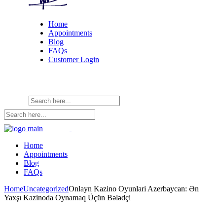
Home
Appointments
Blog
FAQs
Customer Login
Home
Appointments
Blog
FAQs
Home
Uncategorized
Onlayn Kazino Oyunlari Azerbaycan: Ən
Yaxşı Kazinoda Oynamaq Üçün Bələdçi