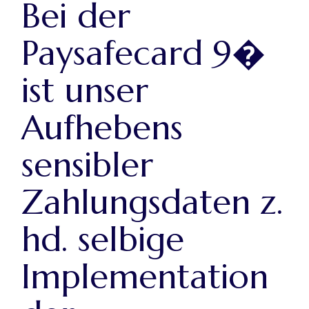
Bei der
Paysafecard 9�
ist unser
Aufhebens
sensibler
Zahlungsdaten z.
hd. selbige
Implementation