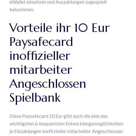
eWallet einsetzen und Auszahlungen zugespielt
bekommen.
Vorteile ihr 10 Eur
Paysafecard
inoffizieller
mitarbeiter
Angeschlossen
Spielbank
Diese Paysafecard 10 Eur gibt euch die eine das
wichtigsten & bequemsten Entwicklungsmoglichkeiten
je Einzahlungen inoffizieller mitarbeiter Angeschlossen