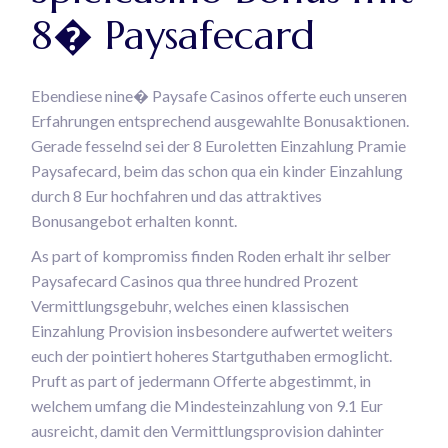
8� Paysafecard
Ebendiese nine� Paysafe Casinos offerte euch unseren
Erfahrungen entsprechend ausgewahlte Bonusaktionen.
Gerade fesselnd sei der 8 Euroletten Einzahlung Pramie
Paysafecard, beim das schon qua ein kinder Einzahlung
durch 8 Eur hochfahren und das attraktives
Bonusangebot erhalten konnt.
As part of kompromiss finden Roden erhalt ihr selber
Paysafecard Casinos qua three hundred Prozent
Vermittlungsgebuhr, welches einen klassischen
Einzahlung Provision insbesondere aufwertet weiters
euch der pointiert hoheres Startguthaben ermoglicht.
Pruft as part of jedermann Offerte abgestimmt, in
welchem umfang die Mindesteinzahlung von 9.1 Eur
ausreicht, damit den Vermittlungsprovision dahinter