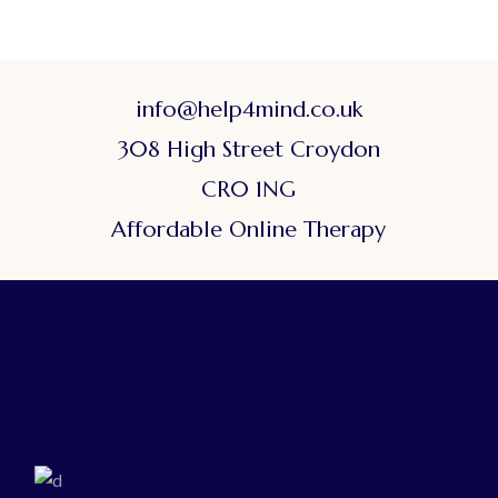
info@help4mind.co.uk
308 High Street Croydon
CR0 1NG
Affordable Online Therapy