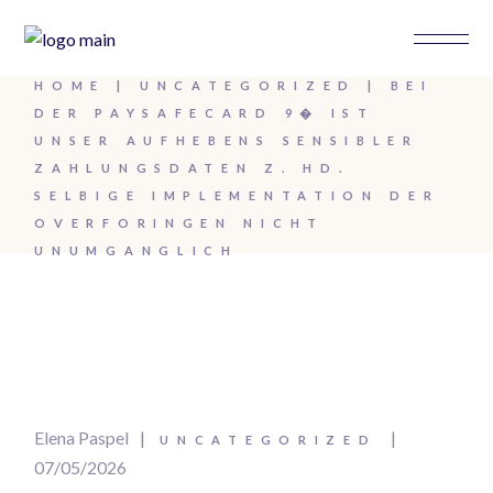
HOME
UNCATEGORIZED
BEI
DER PAYSAFECARD 9� IST
UNSER AUFHEBENS SENSIBLER
ZAHLUNGSDATEN Z. HD.
SELBIGE IMPLEMENTATION DER
OVERFORINGEN NICHT
UNUMGANGLICH
Elena Paspel
UNCATEGORIZED
07/05/2026