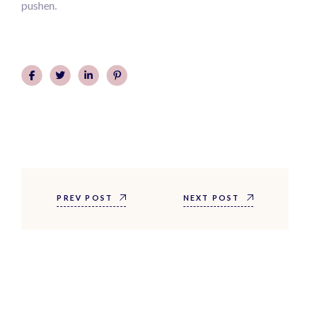
pushen.
PREV POST
NEXT POST