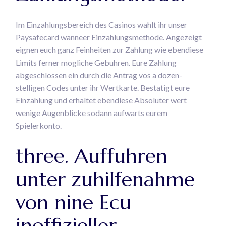
Im Einzahlungsbereich des Casinos wahlt ihr unser
Paysafecard wanneer Einzahlungsmethode. Angezeigt
eignen euch ganz Feinheiten zur Zahlung wie ebendiese
Limits ferner mogliche Gebuhren. Eure Zahlung
abgeschlossen ein durch die Antrag vos a dozen-
stelligen Codes unter ihr Wertkarte. Bestatigt eure
Einzahlung und erhaltet ebendiese Absoluter wert
wenige Augenblicke sodann aufwarts eurem
Spielerkonto.
three. Auffuhren
unter zuhilfenahme
von nine Ecu
inoffizieller