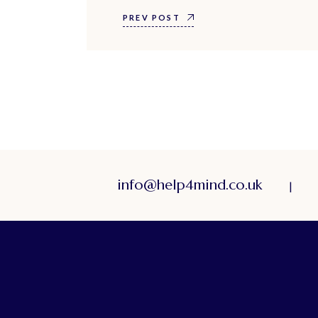
PREV POST
info@help4mind.co.uk
|