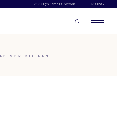
308 High Street Croydon
CR0 1NG
EN UND RISIKEN