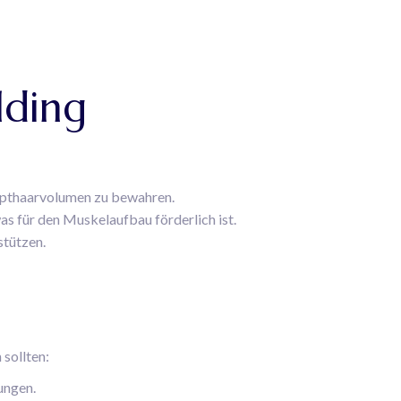
lding
Haupthaarvolumen zu bewahren.
as für den Muskelaufbau förderlich ist.
stützen.
 sollten:
ungen.