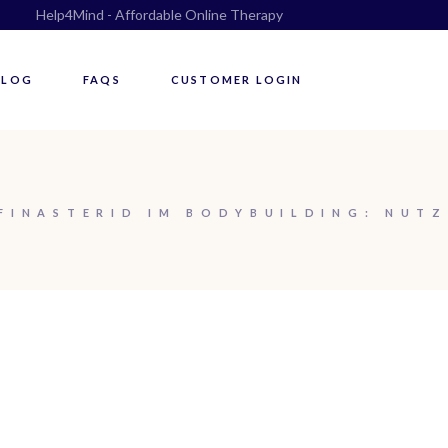
Help4Mind - Affordable Online Therapy
BLOG
FAQS
CUSTOMER LOGIN
FINASTERID IM BODYBUILDING: NUTZ