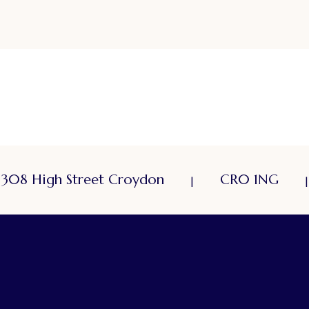
308 High Street Croydon
CR0 1NG
|
|