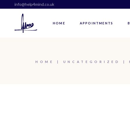
info@help4mind.co.uk
HOME
APPOINTMENTS
HOME
UNCATEGORIZED