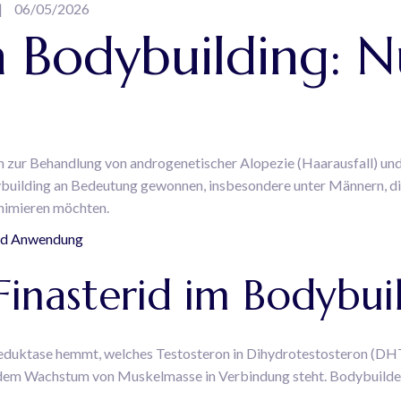
06/05/2026
im Bodybuilding: 
ch zur Behandlung von androgenetischer Alopezie (Haarausfall) und
odybuilding an Bedeutung gewonnen, insbesondere unter Männern, d
inimieren möchten.
und Anwendung
Finasterid im Bodybui
-Reduktase hemmt, welches Testosteron in Dihydrotestosteron (D
t dem Wachstum von Muskelmasse in Verbindung steht. Bodybuilder