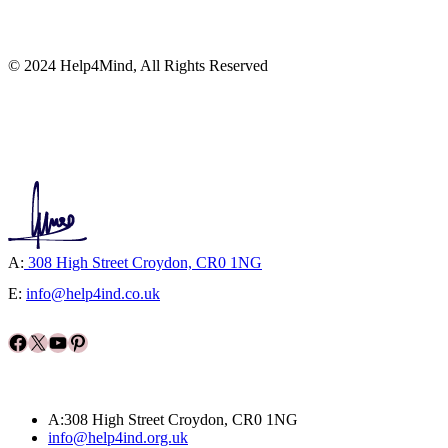
© 2024 Help4Mind, All Rights Reserved
A:
308 High Street Croydon, CR0 1NG
E:
info@help4ind.co.uk
Facebook
X
YouTube
Pinterest
A:308 High Street Croydon, CR0 1NG
info@help4ind.org.uk