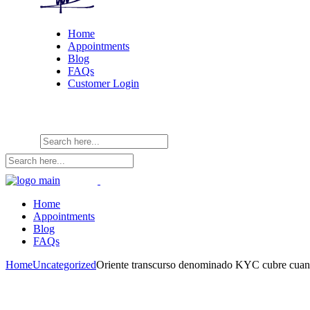
Home
Appointments
Blog
FAQs
Customer Login
Home
Appointments
Blog
FAQs
Home
Uncategorized
Oriente transcurso denominado KYC cubre cuanto