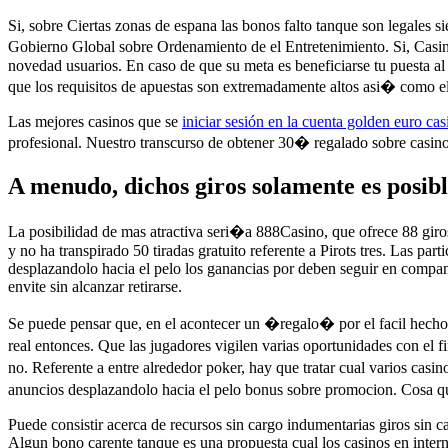
Si, sobre Ciertas zonas de espana las bonos falto tanque son legales 
Gobierno Global sobre Ordenamiento de el Entretenimiento. Si, Cas
novedad usuarios. En caso de que su meta es beneficiarse tu puesta a
que los requisitos de apuestas son extremadamente altos asi� como e
Las mejores casinos que se
iniciar sesión en la cuenta golden euro cas
profesional. Nuestro transcurso de obtener 30� regalado sobre casino
A menudo, dichos giros solamente es posible
La posibilidad de mas atractiva seri�a 888Casino, que ofrece 88 giros
y no ha transpirado 50 tiradas gratuito referente a Pirots tres. Las pa
desplazandolo hacia el pelo los ganancias por deben seguir en compan
envite sin alcanzar retirarse.
Se puede pensar que, en el acontecer un �regalo� por el facil hecho d
real entonces. Que las jugadores vigilen varias oportunidades con el 
no. Referente a entre alrededor poker, hay que tratar cual varios cas
anuncios desplazandolo hacia el pelo bonus sobre promocion. Cosa que 
Puede consistir acerca de recursos sin cargo indumentarias giros sin 
Algun bono carente tanque es una propuesta cual los casinos en interne