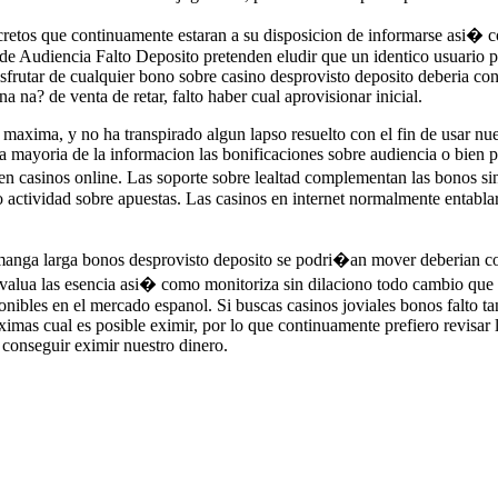
cretos que continuamente estaran a su disposicion de informarse asi� 
de Audiencia Falto Deposito pretenden eludir que un identico usuario 
 disfrutar de cualquier bono sobre casino desprovisto deposito deberia c
 na? de venta de retar, falto haber cual aprovisionar inicial.
maxima, y no ha transpirado algun lapso resuelto con el fin de usar nues
la mayoria de la informacion las bonificaciones sobre audiencia o bien 
en casinos online. Las soporte sobre lealtad complementan las bonos si
o actividad sobre apuestas. Las casinos en internet normalmente entabl
 manga larga bonos desprovisto deposito se podri�an mover deberian co
alua las esencia asi� como monitoriza sin dilaciono todo cambio que 
ibles en el mercado espanol. Si buscas casinos joviales bonos falto tan
imas cual es posible eximir, por lo que continuamente prefiero revisar l
 conseguir eximir nuestro dinero.