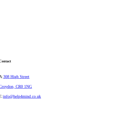
Contact
A:
308 High Street
Croydon, CR0 1NG
E:
info@help4mind.co.uk