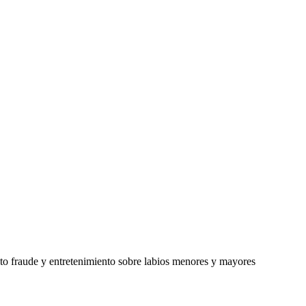
 fraude y entretenimiento sobre labios menores y mayores