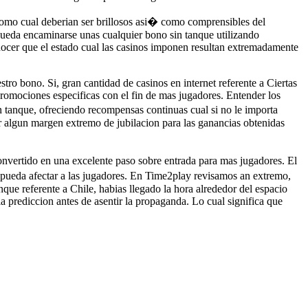
como cual deberian ser brillosos asi� como comprensibles del
pueda encaminarse unas cualquier bono sin tanque utilizando
onocer que el estado cual las casinos imponen resultan extremadamente
tro bono. Si, gran cantidad de casinos en internet referente a Ciertas
promociones especificas con el fin de mas jugadores. Entender los
n tanque, ofreciendo recompensas continuas cual si no le importa
ar algun margen extremo de jubilacion para las ganancias obtenidas
nvertido en una excelente paso sobre entrada para mas jugadores. El
pueda afectar a las jugadores. En Time2play revisamos an extremo,
que referente a Chile, habias llegado la hora alrededor del espacio
a prediccion antes de asentir la propaganda. Lo cual significa que