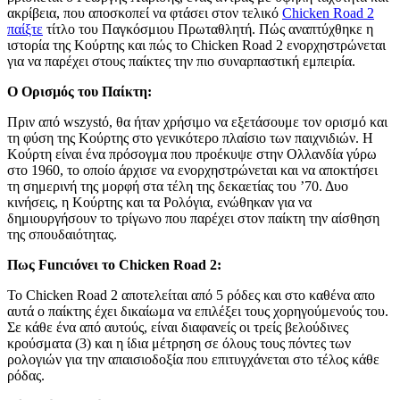
ακρίβεια, που αποσκοπεί να φτάσει στον τελικό
Chicken Road 2
παίξτε
τίτλο του Παγκόσμιου Πρωταθλητή. Πώς αναπτύχθηκε η
ιστορία της Κούρτης και πώς το Chicken Road 2 ενορχηστρώνεται
για να παρέχει στους παίκτες την πιο συναρπαστική εμπειρία.
Ο Ορισμός του Παίκτη:
Πριν από wszystό, θα ήταν χρήσιμο να εξετάσουμε τον ορισμό και
τη φύση της Κούρτης στο γενικότερο πλαίσιο των παιχνιδιών. Η
Κούρτη είναι ένα πρόσογμα που προέκυψε στην Ολλανδία γύρω
στο 1960, το οποίο άρχισε να ενορχηστρώνεται και να αποκτήσει
τη σημερινή της μορφή στα τέλη της δεκαετίας του ’70. Δυο
κινήσεις, η Κούρτης και τα Ρολόγια, ενώθηκαν για να
δημιουργήσουν το τρίγωνο που παρέχει στον παίκτη την αίσθηση
της σπουδαιότητας.
Πως Funcιόνει το Chicken Road 2:
Το Chicken Road 2 αποτελείται από 5 ρόδες και στο καθένα απο
αυτά ο παίκτης έχει δικαίωμα να επιλέξει τους χορηγούμενούς του.
Σε κάθε ένα από αυτούς, είναι διαφανείς οι τρείς βελούδινες
κρούσματα (3) και η ίδια μέτρηση σε όλους τους πόντες των
ρολογιών για την απαισιοδοξία που επιτυγχάνεται στο τέλος κάθε
ρόδας.