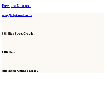
Prev post
Next post
info@help4mind.co.uk
|
308 High Street Croydon
|
CR0 1NG
|
Affordable Online Therapy