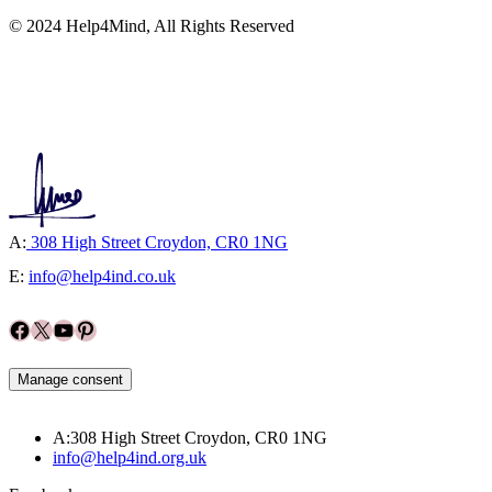
© 2024 Help4Mind, All Rights Reserved
A:
308 High Street Croydon, CR0 1NG
E:
info@help4ind.co.uk
Facebook
X
YouTube
Pinterest
Manage consent
A:308 High Street Croydon, CR0 1NG
info@help4ind.org.uk