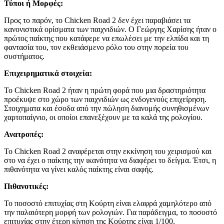
Τύποι ή Μορφές:
Προς το παρόν, το Chicken Road 2 δεν έχει παραβιάσει τα
κανονιστικά ορίσματα των παιχνιδιών. Ο Γεώργης Χαρίσης ήταν ο
πρώτος παίκτης που κατάφερε να επωλέσει με την ελπίδα και τη
φαντασία του, τον εκθειάσμενο ρόλο του στην πορεία του
συστήματος.
Επιχειρηματικά στοιχεία:
Το Chicken Road 2 ήταν η πρώτη φορά που μια δραστηριότητα
προέκυψε στο χώρο των παιχνιδιών ως ενδογενούς επιχείρηση.
Στοιχηματα και έσοδα από την πώληση διανομής συνηθισμένων
χαρτοπαίγνιο, οι οποίοι επανεξέχουν με τα καλά της ρολογίου.
Ανατροπές:
Το Chicken Road 2 αναφέρεται στην εκκίνηση του χειρισμού και
στο να έχει ο παίκτης την ικανότητα να διαφέρει το δείγμα. Έτσι, η
πιθανότητα να γίνει καλός παίκτης είναι σαφής.
Πιθανοτικές:
Το ποσοστό επιτυχίας στη Κούρτη είναι ελαφρά χαμηλότερο από
την παλαιότερη μορφή των ρολογιών. Για παράδειγμα, το ποσοστό
επιτυχίας στην έτερη κίνηση της Κούρτης είναι 1/100.