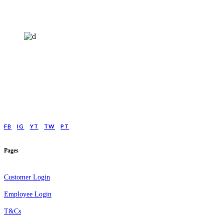
HELP4MIND - 1205961
Help4Mind is a mental health charity registered in England & Wales, offering
low cost online Counselling for those with moderate to moderately severe
anxeity/depression.
FB
IG
YT
TW
PT
Pages
Customer Login
Employee Login
T&Cs