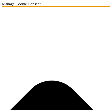
Manage Cookie Consent