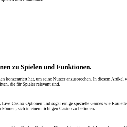
onen zu Spielen und Funktionen.
pielen konzentriert hat, um seine Nutzer anzusprechen. In diesem Artike
en, die für Spieler relevant sind.
iele, Live-Casino-Optionen und sogar einige spezielle Games wie Roulet
en können, sich in einem richtigen Casino zu befinden.