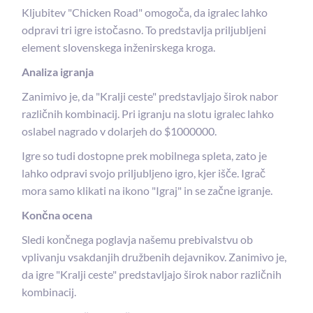
Kljubitev "Chicken Road" omogoča, da igralec lahko
odpravi tri igre istočasno. To predstavlja priljubljeni
element slovenskega inženirskega kroga.
Analiza igranja
Zanimivo je, da "Kralji ceste" predstavljajo širok nabor
različnih kombinacij. Pri igranju na slotu igralec lahko
oslabel nagrado v dolarjeh do $1000000.
Igre so tudi dostopne prek mobilnega spleta, zato je
lahko odpravi svojo priljubljeno igro, kjer išče. Igrač
mora samo klikati na ikono "Igraj" in se začne igranje.
Končna ocena
Sledi končnega poglavja našemu prebivalstvu ob
vplivanju vsakdanjih družbenih dejavnikov. Zanimivo je,
da igre "Kralji ceste" predstavljajo širok nabor različnih
kombinacij.