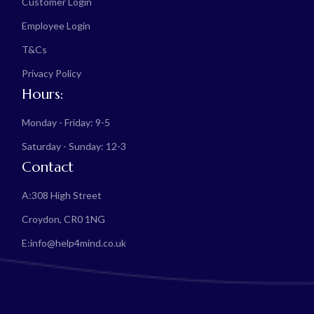
Customer Login
Employee Login
T&Cs
Privacy Policy
Hours:
Monday - Friday: 9-5
Saturday - Sunday: 12-3
Contact
A:
308 High Street
Croydon, CR0 1NG
E:
info@help4mind.co.uk