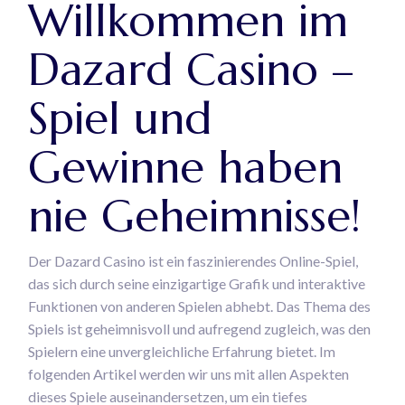
Willkommen im
Dazard Casino –
Spiel und
Gewinne haben
nie Geheimnisse!
Der Dazard Casino ist ein faszinierendes Online-Spiel,
das sich durch seine einzigartige Grafik und interaktive
Funktionen von anderen Spielen abhebt. Das Thema des
Spiels ist geheimnisvoll und aufregend zugleich, was den
Spielern eine unvergleichliche Erfahrung bietet. Im
folgenden Artikel werden wir uns mit allen Aspekten
dieses Spiele auseinandersetzen, um ein tiefes