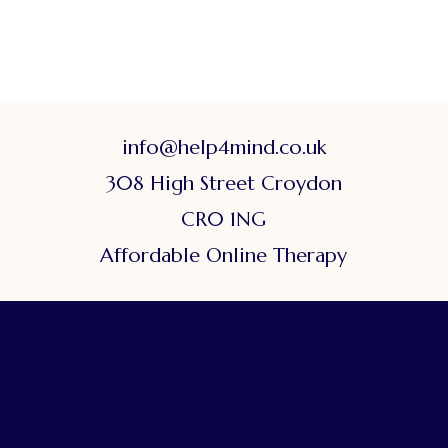
info@help4mind.co.uk
308 High Street Croydon
CR0 1NG
Affordable Online Therapy