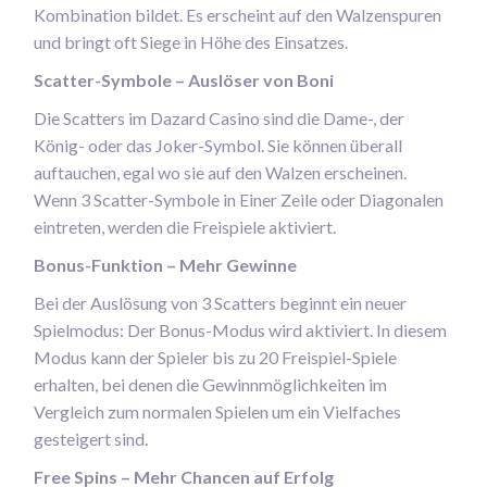
Kombination bildet. Es erscheint auf den Walzenspuren
und bringt oft Siege in Höhe des Einsatzes.
Scatter-Symbole – Auslöser von Boni
Die Scatters im Dazard Casino sind die Dame-, der
König- oder das Joker-Symbol. Sie können überall
auftauchen, egal wo sie auf den Walzen erscheinen.
Wenn 3 Scatter-Symbole in Einer Zeile oder Diagonalen
eintreten, werden die Freispiele aktiviert.
Bonus-Funktion – Mehr Gewinne
Bei der Auslösung von 3 Scatters beginnt ein neuer
Spielmodus: Der Bonus-Modus wird aktiviert. In diesem
Modus kann der Spieler bis zu 20 Freispiel-Spiele
erhalten, bei denen die Gewinnmöglichkeiten im
Vergleich zum normalen Spielen um ein Vielfaches
gesteigert sind.
Free Spins – Mehr Chancen auf Erfolg