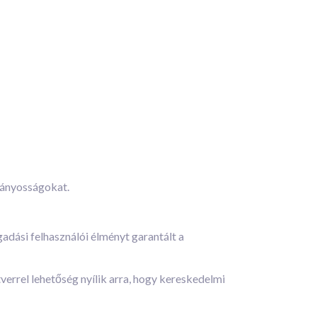
hiányosságokat.
adási felhasználói élményt garantált a
verrel lehetőség nyílik arra, hogy kereskedelmi