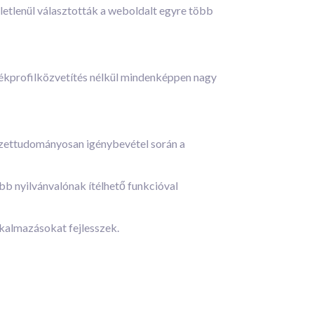
tlenül választották a weboldalt egyre több
tékprofilközvetítés nélkül mindenképpen nagy
észettudományosan igénybevétel során a
bb nyilvánvalónak ítélhető funkcióval
lkalmazásokat fejlesszek.