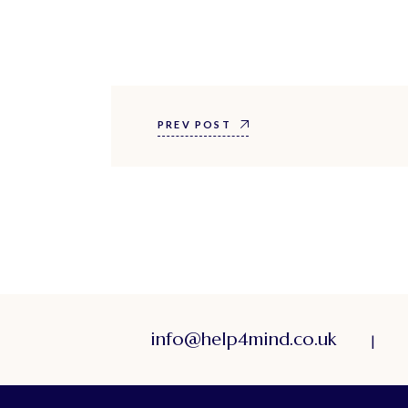
PREV POST
info@help4mind.co.uk
|