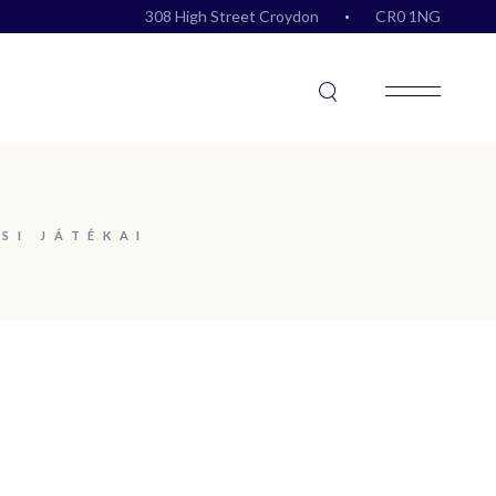
308 High Street Croydon
CR0 1NG
SI JÁTÉKAI