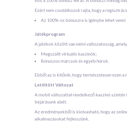
volt a 100% bónusz leírás: A bónuszt mindig hav
Ezért nem csodálkozok rajta, hogy a regisztráci
Az 100%-os bónuszra is igénybe lehet venni 
Játékprogram
A játékok között van némi változatosság, amel
Megszállt virtuális kaszinók;
Bónuszos márcsok és egyéb húrok.
Ebből az is kitűnik, hogy természetesen ezen a
Letöltött Változat
A mobil változattal rendelkező kaszinó szintén
bejárásunk alatt.
Az eredményekből is kiolvasható, hogy az online
alkalmazásokat fejlesszünk.