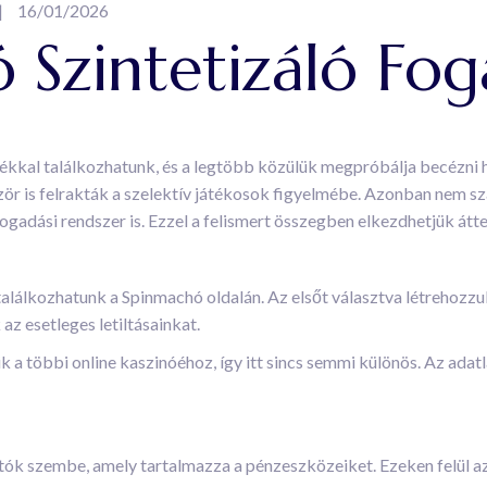
16/01/2026
Szintetizáló Foga
tékkal találkozhatunk, és a legtöbb közülük megpróbálja becézni h
zör is felrakták a szelektív játékosok figyelmébe. Azonban nem 
gadási rendszer is. Ezzel a felismert összegben elkezdhetjük áttek
álkozhatunk a Spinmachó oldalán. Az elsőt választva létrehozzuk 
az esetleges letiltásainkat.
 a többi online kaszinóéhoz, így itt sincs semmi különös. Az adat
lhatók szembe, amely tartalmazza a pénzeszközeiket. Ezeken felül 