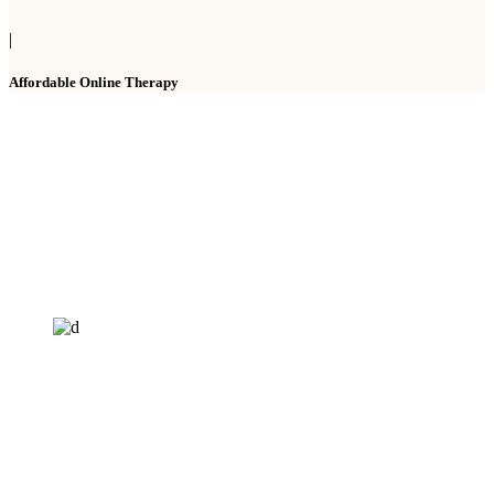
|
Affordable Online Therapy
HELP4MIND - 1205961
Help4Mind is a mental health charity registered in England & Wales, offering
low cost online Counselling for those with moderate to moderately severe
anxeity/depression.