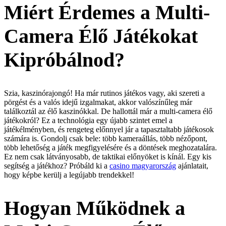
Miért Érdemes a Multi-
Camera Élő Játékokat
Kipróbálnod?
Szia, kaszinórajongó! Ha már rutinos játékos vagy, aki szereti a
pörgést és a valós idejű izgalmakat, akkor valószínűleg már
találkoztál az élő kaszinókkal. De hallottál már a multi-camera élő
játékokról? Ez a technológia egy újabb szintet emel a
játékélményben, és rengeteg előnnyel jár a tapasztaltabb játékosok
számára is. Gondolj csak bele: több kameraállás, több nézőpont,
több lehetőség a játék megfigyelésére és a döntések meghozatalára.
Ez nem csak látványosabb, de taktikai előnyöket is kínál. Egy kis
segítség a játékhoz? Próbáld ki a
casino magyarország
ajánlatait,
hogy képbe kerülj a legújabb trendekkel!
Hogyan Működnek a