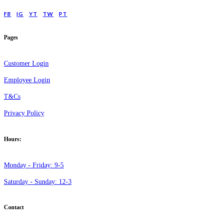
FB
IG
YT
TW
PT
Pages
Customer Login
Employee Login
T&Cs
Privacy Policy
Hours:
Monday - Friday: 9-5
Saturday - Sunday: 12-3
Contact