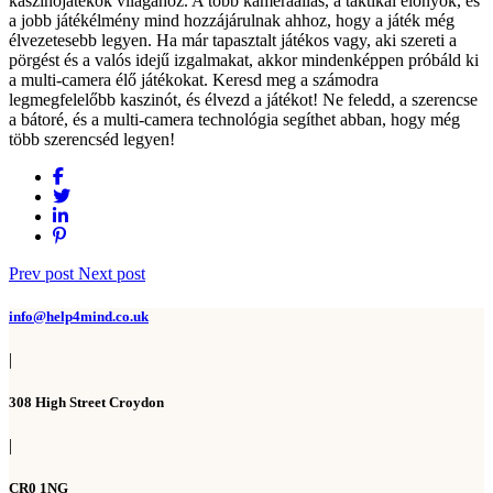
kaszinójátékok világához. A több kameraállás, a taktikai előnyök, és
a jobb játékélmény mind hozzájárulnak ahhoz, hogy a játék még
élvezetesebb legyen. Ha már tapasztalt játékos vagy, aki szereti a
pörgést és a valós idejű izgalmakat, akkor mindenképpen próbáld ki
a multi-camera élő játékokat. Keresd meg a számodra
legmegfelelőbb kaszinót, és élvezd a játékot! Ne feledd, a szerencse
a bátoré, és a multi-camera technológia segíthet abban, hogy még
több szerencséd legyen!
Prev post
Next post
info@help4mind.co.uk
|
308 High Street Croydon
|
CR0 1NG