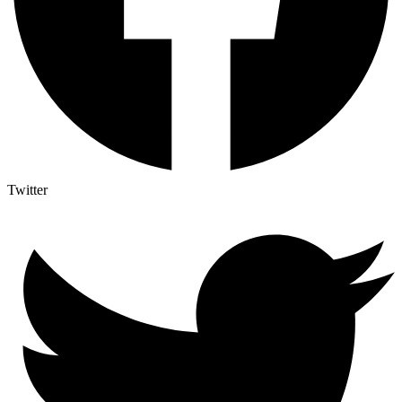
Twitter