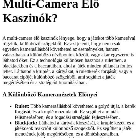
Multi-Camera Élő
Kaszinók?
A multi-camera élő kaszinók lényege, hogy a játékot több kamerával
rögzítik, különböző szögekből. Ez azt jelenti, hogy nem csak
egyetlen kameraállásból követheted az eseményeket, hanem
választhatsz a különböző nézőpontok között, vagy akár egyszerre is
láthatod őket. Ez a technológia különösen hasznos a rulettben, a
blackjackben és a baccaratban, ahol a játék minden pillanata fontos
lehet. Láthatod a krupiét, a kártyákat, a rulettkerék forgását, vagy a
baccarat cipőjét különböző szögekből, ami segíthet a játék
megértésében és a stratégiád finomításában.
A Különböző Kameranézetek Előnyei
Rulett:
Több kameraállásból követheted a golyó útját, a kerék
forgását, és a krupié mozdulatait. Ez segíthet a minták
felismerésében, és a fogadási stratégiád fejlesztésében.
Blackjack:
Láthatod a kártyák kiosztását, a krupié kezét, és a
játékosok reakcióit különböző szögekből. Ez segíthet a játék
menetének jobb megértésében, és a döntéshozatalban.