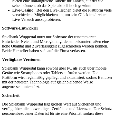
bieten eine umfangreiche Tabelle für Zahlen, auf der Sie
sehen können, ob das Spiel aktuell hoch gewinnt.
Live-Casino
: Bei den Live-Tischen bietet die Plattform viele
verschiedene Möglichkeiten an, um sein Glück im direkten
Live-Versuch auszuprobieren.
Software-Entwickler
Spielbank Wuppertal nutzt nur Software der renommierten
Entwickler Netent und Microgaming, denen bekanntermaßen eine
hohe Qualität und Zuverlässigkeit zugeschrieben werden können.
Beide Hersteller haben sich auf die Firma verlassen.
Verfügbare Versionen
Spielbank Wuppertal kann sowohl über PC als auch über mobile
Geräte wie Smartphones oder Tablets aufrufen werden. Die
Plattform wird regelmäßig gepflegt und aktualisiert, sodass Benutzer
mit der neuesten Technologie auf gleichbleibende Weise
angemessen unterstützt.
Sicherheit
Die Spielbank Wuppertal legt großen Wert auf Sicherheit und
verfügt über alle notwendigen Zertifikate und Lizenzen. Der Schutz
personenbezogener Daten ist für sie eine Priorität, sodass diese