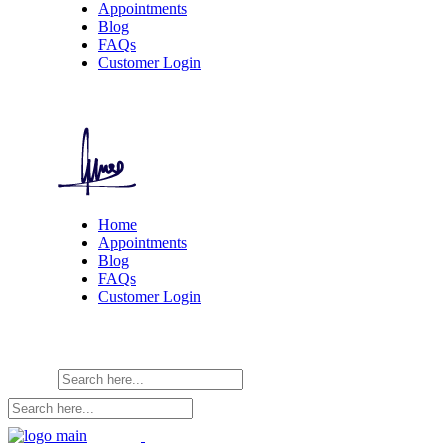
Appointments
Blog
FAQs
Customer Login
Home
Appointments
Blog
FAQs
Customer Login