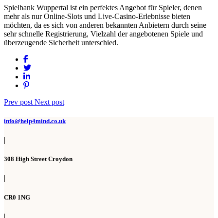
Spielbank Wuppertal ist ein perfektes Angebot für Spieler, denen
mehr als nur Online-Slots und Live-Casino-Erlebnisse bieten
möchten, da es sich von anderen bekannten Anbietern durch seine
sehr schnelle Registrierung, Vielzahl der angebotenen Spiele und
überzeugende Sicherheit unterschied.
Prev post
Next post
info@help4mind.co.uk
|
308 High Street Croydon
|
CR0 1NG
|