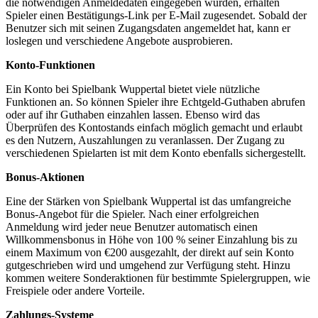
die notwendigen Anmeldedaten eingegeben wurden, erhalten
Spieler einen Bestätigungs-Link per E-Mail zugesendet. Sobald der
Benutzer sich mit seinen Zugangsdaten angemeldet hat, kann er
loslegen und verschiedene Angebote ausprobieren.
Konto-Funktionen
Ein Konto bei Spielbank Wuppertal bietet viele nützliche
Funktionen an. So können Spieler ihre Echtgeld-Guthaben abrufen
oder auf ihr Guthaben einzahlen lassen. Ebenso wird das
Überprüfen des Kontostands einfach möglich gemacht und erlaubt
es den Nutzern, Auszahlungen zu veranlassen. Der Zugang zu
verschiedenen Spielarten ist mit dem Konto ebenfalls sichergestellt.
Bonus-Aktionen
Eine der Stärken von Spielbank Wuppertal ist das umfangreiche
Bonus-Angebot für die Spieler. Nach einer erfolgreichen
Anmeldung wird jeder neue Benutzer automatisch einen
Willkommensbonus in Höhe von 100 % seiner Einzahlung bis zu
einem Maximum von €200 ausgezahlt, der direkt auf sein Konto
gutgeschrieben wird und umgehend zur Verfügung steht. Hinzu
kommen weitere Sonderaktionen für bestimmte Spielergruppen, wie
Freispiele oder andere Vorteile.
Zahlungs-Systeme