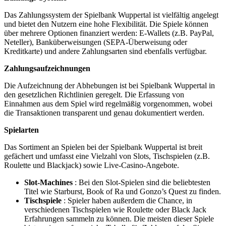
Das Zahlungssystem der Spielbank Wuppertal ist vielfältig angelegt
und bietet den Nutzern eine hohe Flexibilität. Die Spiele können
über mehrere Optionen finanziert werden: E-Wallets (z.B. PayPal,
Neteller), Banküberweisungen (SEPA-Überweisung oder
Kreditkarte) und andere Zahlungsarten sind ebenfalls verfügbar.
Zahlungsaufzeichnungen
Die Aufzeichnung der Abhebungen ist bei Spielbank Wuppertal in
den gesetzlichen Richtlinien geregelt. Die Erfassung von
Einnahmen aus dem Spiel wird regelmäßig vorgenommen, wobei
die Transaktionen transparent und genau dokumentiert werden.
Spielarten
Das Sortiment an Spielen bei der Spielbank Wuppertal ist breit
gefächert und umfasst eine Vielzahl von Slots, Tischspielen (z.B.
Roulette und Blackjack) sowie Live-Casino-Angebote.
Slot-Machines
: Bei den Slot-Spielen sind die beliebtesten
Titel wie Starburst, Book of Ra und Gonzo’s Quest zu finden.
Tischspiele
: Spieler haben außerdem die Chance, in
verschiedenen Tischspielen wie Roulette oder Black Jack
Erfahrungen sammeln zu können. Die meisten dieser Spiele