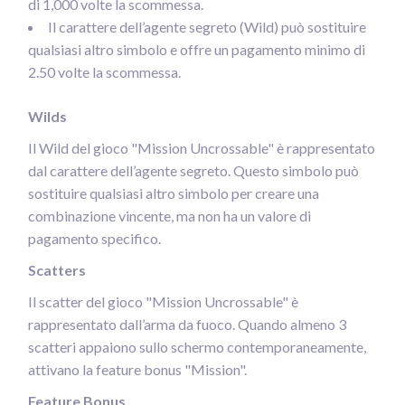
di 1,000 volte la scommessa.
Il carattere dell’agente segreto (Wild) può sostituire
qualsiasi altro simbolo e offre un pagamento minimo di
2.50 volte la scommessa.
Wilds
Il Wild del gioco "Mission Uncrossable" è rappresentato
dal carattere dell’agente segreto. Questo simbolo può
sostituire qualsiasi altro simbolo per creare una
combinazione vincente, ma non ha un valore di
pagamento specifico.
Scatters
Il scatter del gioco "Mission Uncrossable" è
rappresentato dall’arma da fuoco. Quando almeno 3
scatteri appaiono sullo schermo contemporaneamente,
attivano la feature bonus "Mission".
Feature Bonus