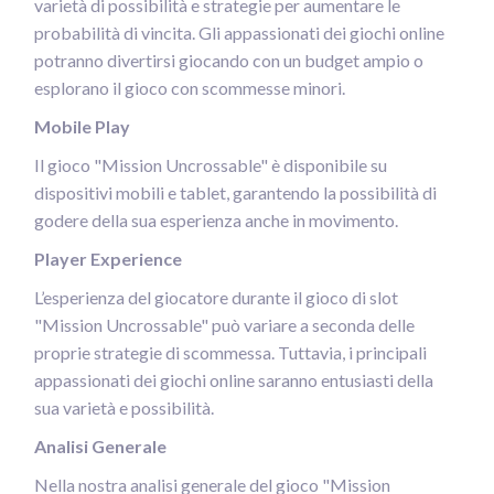
varietà di possibilità e strategie per aumentare le
probabilità di vincita. Gli appassionati dei giochi online
potranno divertirsi giocando con un budget ampio o
esplorano il gioco con scommesse minori.
Mobile Play
Il gioco "Mission Uncrossable" è disponibile su
dispositivi mobili e tablet, garantendo la possibilità di
godere della sua esperienza anche in movimento.
Player Experience
L’esperienza del giocatore durante il gioco di slot
"Mission Uncrossable" può variare a seconda delle
proprie strategie di scommessa. Tuttavia, i principali
appassionati dei giochi online saranno entusiasti della
sua varietà e possibilità.
Analisi Generale
Nella nostra analisi generale del gioco "Mission