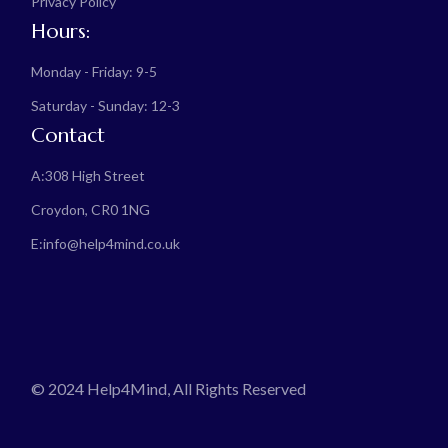
Privacy Policy
Hours:
Monday - Friday: 9-5
Saturday - Sunday: 12-3
Contact
A:
308 High Street
Croydon, CR0 1NG
E:
info@help4mind.co.uk
© 2024 Help4Mind, All Rights Reserved