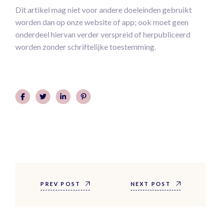
Dit artikel mag niet voor andere doeleinden gebruikt
worden dan op onze website of app; ook moet geen
onderdeel hiervan verder verspreid of herpubliceerd
worden zonder schriftelijke toestemming.
PREV POST
NEXT POST