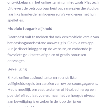
ontwikkelaars in het online gaming milieu zoals Playtech.
Dit levert de betrouwbaarheid op, aangezien die studio’s
jaarlijks honderden miljoenen euro’s verdienen met hun
spelletjes.
Mobiele toegankelijkheid
Daarnaast valt te melden dat ook een mobiele versie van
het casinogamebestand aanwezig is. Ook via een app
kun je direct inloggen op de website, en zodoende je
favoriete gokkasten afspelen of gratis bonussen
ontvangen.
Beveiliging
Enkele online casinos hanteren zeer strikte
veiligheidsregels ten aanzien van uw persoonsgegevens.
Het is moeilijk om vast te stellen of Nyxbet hierop een
positief effect laat voelen, maar het verhoogde niveau
aan beveiliging is er zeker in de loop der jaren