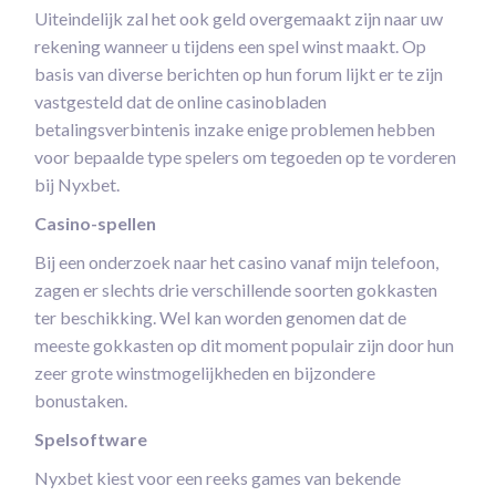
Uiteindelijk zal het ook geld overgemaakt zijn naar uw
rekening wanneer u tijdens een spel winst maakt. Op
basis van diverse berichten op hun forum lijkt er te zijn
vastgesteld dat de online casinobladen
betalingsverbintenis inzake enige problemen hebben
voor bepaalde type spelers om tegoeden op te vorderen
bij Nyxbet.
Casino-spellen
Bij een onderzoek naar het casino vanaf mijn telefoon,
zagen er slechts drie verschillende soorten gokkasten
ter beschikking. Wel kan worden genomen dat de
meeste gokkasten op dit moment populair zijn door hun
zeer grote winstmogelijkheden en bijzondere
bonustaken.
Spelsoftware
Nyxbet kiest voor een reeks games van bekende