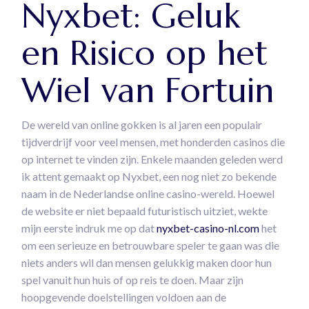
Nyxbet: Geluk
en Risico op het
Wiel van Fortuin
De wereld van online gokken is al jaren een populair
tijdverdrijf voor veel mensen, met honderden casinos die
op internet te vinden zijn. Enkele maanden geleden werd
ik attent gemaakt op Nyxbet, een nog niet zo bekende
naam in de Nederlandse online casino-wereld. Hoewel
de website er niet bepaald futuristisch uitziet, wekte
mijn eerste indruk me op dat
nyxbet-casino-nl.com
het
om een serieuze en betrouwbare speler te gaan was die
niets anders wil dan mensen gelukkig maken door hun
spel vanuit hun huis of op reis te doen. Maar zijn
hoopgevende doelstellingen voldoen aan de