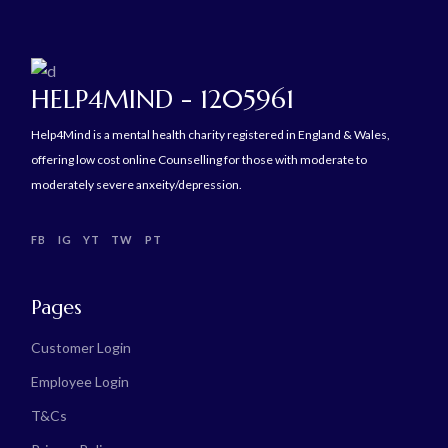
HELP4MIND - 1205961
Help4Mind is a mental health charity registered in England & Wales,
offering low cost online Counselling for those with moderate to
moderately severe anxeity/depression.
FB
IG
YT
TW
PT
Pages
Customer Login
Employee Login
T&Cs