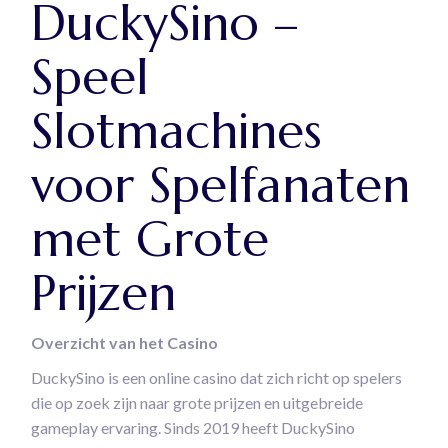
DuckySino –
Speel
Slotmachines
voor Spelfanaten
met Grote
Prijzen
Overzicht van het Casino
DuckySino is een online casino dat zich richt op spelers
die op zoek zijn naar grote prijzen en uitgebreide
gameplay ervaring. Sinds 2019 heeft DuckySino