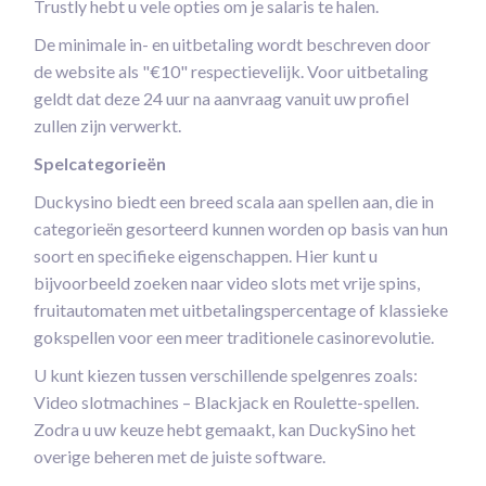
Trustly hebt u vele opties om je salaris te halen.
De minimale in- en uitbetaling wordt beschreven door
de website als "€10" respectievelijk. Voor uitbetaling
geldt dat deze 24 uur na aanvraag vanuit uw profiel
zullen zijn verwerkt.
Spelcategorieën
Duckysino biedt een breed scala aan spellen aan, die in
categorieën gesorteerd kunnen worden op basis van hun
soort en specifieke eigenschappen. Hier kunt u
bijvoorbeeld zoeken naar video slots met vrije spins,
fruitautomaten met uitbetalingspercentage of klassieke
gokspellen voor een meer traditionele casinorevolutie.
U kunt kiezen tussen verschillende spelgenres zoals:
Video slotmachines – Blackjack en Roulette-spellen.
Zodra u uw keuze hebt gemaakt, kan DuckySino het
overige beheren met de juiste software.