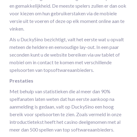
en gemakkelijkheid. De meeste spelers zullen er dan ook
voor kiezen om hun gebruikerstaken via de mobiele
versie uit te voeren of deze op elk moment online aan te
vinken.
Als u DuckySino bezichtigt, valt het eerste wat u opvalt
meteen de heldere en eenvoudige lay-out. In een paar
seconden kunt u de website bereiken via uw tablet of
mobiel om in contact te komen met verschillende
spelsoorten van topsoftwareaanbieders.
Prestaties
Met behulp van statistieken die al meer dan 90%
spelfanaten laten weten dat hun eerste aankoop na
aanmelding is gedaan, valt op DuckySino een hoog
bereik voor spelsoorten te zien. Zoals vermeld in onze
introductietekst heeft het casino deelgenomen met al
meer dan 500 spellen van top softwareaanbieders.