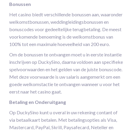
Bonussen
Het casino biedt verschillende bonussen aan, waaronder
welkomstbonussen, weddingleidingsbonussen en
bonuscodes voor gedeeltelijke terugbetaling. De meest
voorkomende benoeming is de welkomstbonus van
100% tot een maximale hoeveelheid van 200 euro.
Om de bonussen te ontvangen moet u in eerste instantie
inschrijven op DuckySino, daarna voldoen aan specifieke
spelvoorwaarden en het gelden van de juiste bonuscode.
Met deze voorwaarde is uw salaris aangemerkt om een
goede welkomstactie te ontvangen wanneer u voor het
eerst naar het casino gaat.
Betaling en Onderuitgang
Op DuckySino kunt u overal in uw rekening contant of
via betaalkaart betalen. Met betalingsopties als Visa,
Mastercard, PayPal, Skrill, Paysafecard, Neteller en