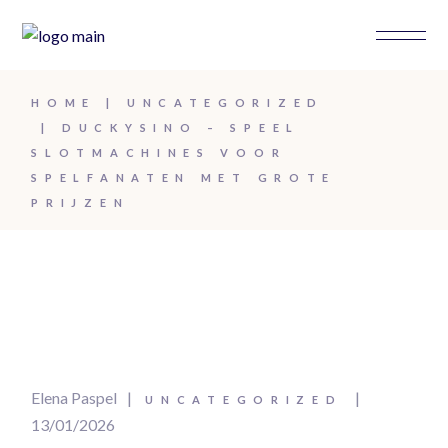
HOME
UNCATEGORIZED
DUCKYSINO – SPEEL
SLOTMACHINES VOOR
SPELFANATEN MET GROTE
PRIJZEN
Elena Paspel
UNCATEGORIZED
13/01/2026