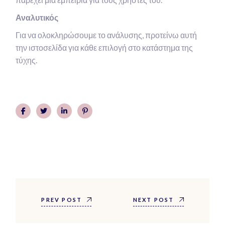
Αναλυτικός
Για να ολοκληρώσουμε το ανάλυσης, προτείνω αυτή
την ιστοσελίδα για κάθε επιλογή στο κατάστημα της
τύχης.
PREV POST
NEXT POST