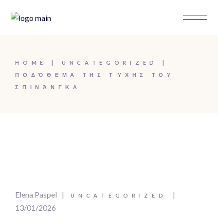
Skip
to
the
content
HOME
UNCATEGORIZED
ΠΟΔΌΘΕΜΑ ΤΗΣ ΤΎΧΗΣ ΤΟΥ
ΣΠΙΝΆΝΓΚΑ
Elena Paspel
UNCATEGORIZED
13/01/2026