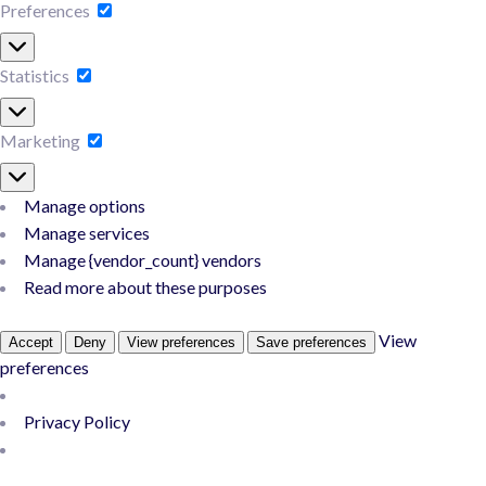
Preferences
Preferences
Statistics
Statistics
Marketing
Marketing
Manage options
Manage services
Manage {vendor_count} vendors
Read more about these purposes
View
Accept
Deny
View preferences
Save preferences
preferences
Privacy Policy