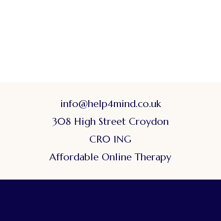
info@help4mind.co.uk
308 High Street Croydon
CR0 1NG
Affordable Online Therapy