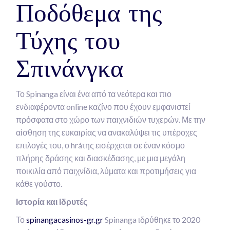
Ποδόθεμα της
Τύχης του
Σπινάνγκα
Το Spinanga είναι ένα από τα νεότερα και πιο
ενδιαφέροντα online καζίνο που έχουν εμφανιστεί
πρόσφατα στο χώρο των παιχνιδιών τυχερών. Με την
αίσθηση της ευκαιρίας να ανακαλύψει τις υπέροχες
επιλογές του, ο hráτης εισέρχεται σε έναν κόσμο
πλήρης δράσης και διασκέδασης, με μια μεγάλη
ποικιλία από παιχνίδια, λύματα και προτιμήσεις για
κάθε γούστο.
Ιστορία και Ιδρυτές
Το
spinangacasinos-gr.gr
Spinanga ιδρύθηκε το 2020