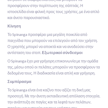
προσφέρουν στην περίπτωση της σάπτιάς. Η
ιστοσελίδα είναι φιλική προς τους χρήστες, με ένα απλό
και άνετο παρουσιαστικό.
Κίνηση
Το Spinanga προσφέρει μια μεγάλη ποικιλία από
παιχνίδια που μπορούν να επιλεγούν από τον χρήστη.
Ο χρηστής μπορεί να αποκτά και να ανοδεύσει στην
αντίσταση του στοπ.
Εξωτερικοί σύνδεσμοι
Ο Spinanga έχει μια γρήγορη επικοινωνία με την ομάδα
της, μέσω οπού οι πελάτες μπορούν να προσφέρουν τα
δεδομένα τους. Η διαδικασία είναι απλή και γρήγορη.
Συμπέρασμα
Το Spinanga είναι ένα καζίνο που αξίζει τη δική μας
προσοχή. Με την άνετη εκπαιδευτική απόλαση στοιχεία,
την ανάπτυξη σε παγίες και τα λεφτά των πελάτων,
παρέχει μια εμπειρία για τους χρήστες του.