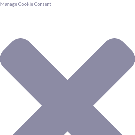
Manage Cookie Consent