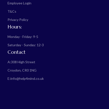
Employee Login
T&Cs
Privacy Policy
Hours:
Monday - Friday: 9-5
Saturday - Sunday: 12-3
Contact
A:
308 High Street
Croydon, CR0 1NG
E:
info@help4mind.co.uk