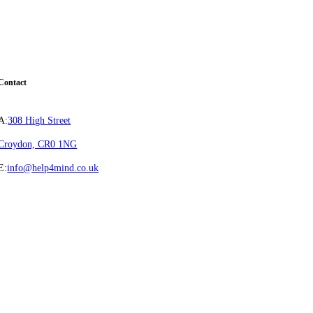
Contact
A:
308 High Street
Croydon, CR0 1NG
E:
info@help4mind.co.uk