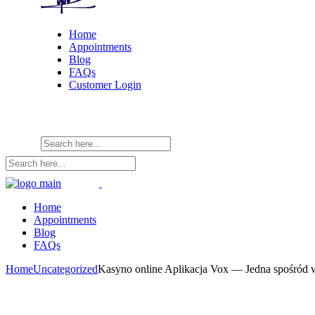
Home
Appointments
Blog
FAQs
Customer Login
Home
Appointments
Blog
FAQs
Home
Uncategorized
Kasyno online Aplikacja Vox — Jedna spośród