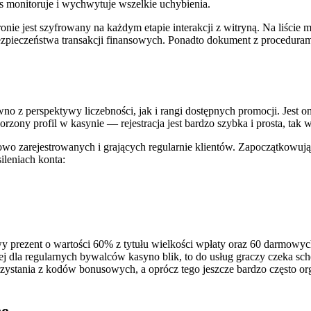
as monitoruje i wychwytuje wszelkie uchybienia.
nie jest szyfrowany na każdym etapie interakcji z witryną. Na liści
 bezpieczeństwa transakcji finansowych. Ponadto dokument z procedur
o z perspektywy liczebności, jak i rangi dostępnych promocji. Jest 
orzony profil w kasynie — rejestracja jest bardzo szybka i prosta, tak 
 zarejestrowanych i grających regularnie klientów. Zapoczątkowując
ileniach konta:
y prezent o wartości 60% z tytułu wielkości wpłaty oraz 60 darmowych
nej dla regularnych bywalców kasyno blik, to do usług graczy czeka 
stania z kodów bonusowych, a oprócz tego jeszcze bardzo często orga