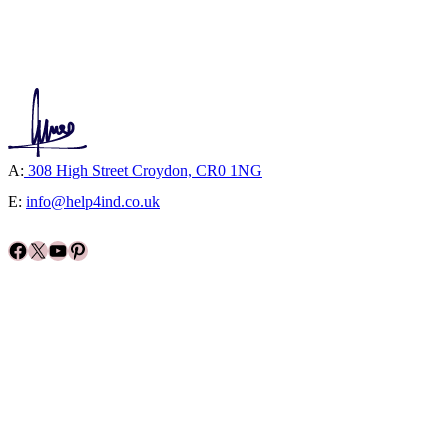
A:
308 High Street Croydon, CR0 1NG
E:
info@help4ind.co.uk
Facebook
X
YouTube
Pinterest