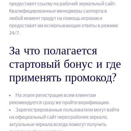
предоставят ссылку на рабочий зеркальный сайт.
Квалифицированные менеджеры саппорта в
любой момент придут на помощь игрокам и
предоставят им исчерпывающие ответы в режиме
24/7.
За что полагается
стартовый бонус и где
применять промокод?
На этапе регистрации всем клиентам
рекомендуется сразу же пройти верификацию.
Зарегистрированные пользователи могут войти
на официальный сайт через рабочее зеркало,
актуальные зеркала всегда помогут получить