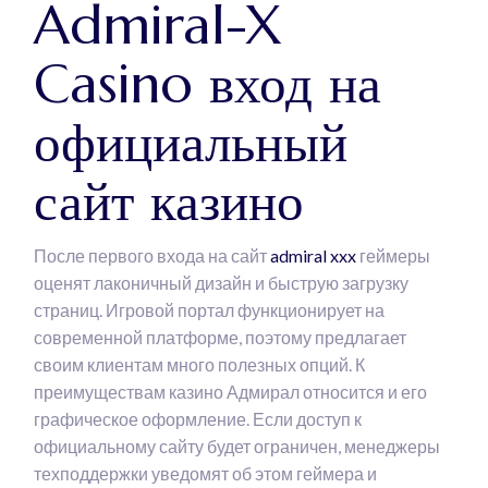
Admiral-X
Casino вход на
официальный
сайт казино
После первого входа на сайт
admiral xxx
геймеры
оценят лаконичный дизайн и быструю загрузку
страниц. Игровой портал функционирует на
современной платформе, поэтому предлагает
своим клиентам много полезных опций. К
преимуществам казино Адмирал относится и его
графическое оформление. Если доступ к
официальному сайту будет ограничен, менеджеры
техподдержки уведомят об этом геймера и