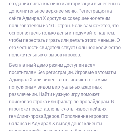
создания счета в казино и авторизации вынесены в
дополнительное верхнее меню. Регистрация на
сайте Адмирал Х доступна совершеннолетним
пользователям из 10+ стран. Если вам кажется, что
основная цель только деньги, подумайте над тем,
чтобы перестать играть или делать этого меньше. О
его честности свидетельствует большое количество
положительных отзывов игроков.
Бесплатный демо режим доступен всем
посетителям без регистрации. Игровые автоматы
Адмирал Х или видео слоты являются самым
популярным видом виртуальных азартных
развлечений. Найти нужную игру поможет
поисковая строка или фильтр по провайдерам. В
игротеке представлены слоты известнейших
гемблинг-провайдеров. Пополнение игрового
баланса и Адмирал Х вывод денег клиенты
игорного клуба осуществляют бесплатно.