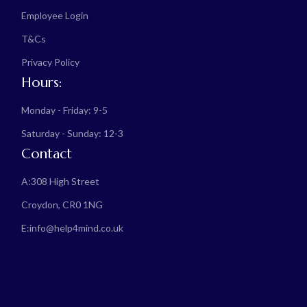
Employee Login
T&Cs
Privacy Policy
Hours:
Monday - Friday: 9-5
Saturday - Sunday: 12-3
Contact
A:
308 High Street
Croydon, CR0 1NG
E:
info@help4mind.co.uk