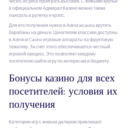
чисел, но риск проиграть высокий. С живыми крупье
в официальном Адмирал Казино можно также
поиграть в рулетку и крэпс.
Для его получения нужно в Admiralcasino крутить
барабаны на деньги. Ценителям классики доступны
в Admiral Casino игровые аппараты на фруктовую
тематику. За счет этого обеспечивается честный
игровой процесс. Это позволяет каждому
посетителю найти игру по интересам и бюджету.
Бонусы казино для всех
посетителей: условия их
получения
Категория игр с живым дилером привлекает