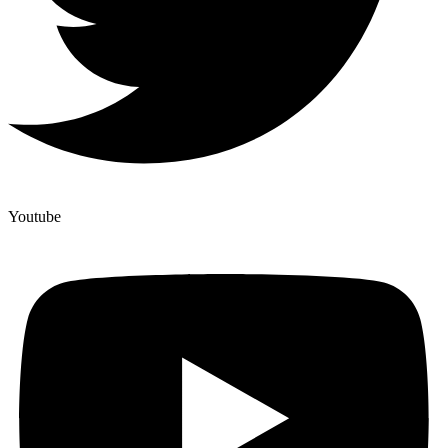
Youtube