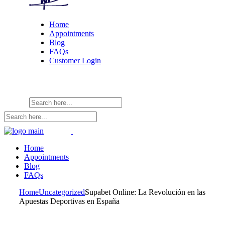
Home
Appointments
Blog
FAQs
Customer Login
Home
Appointments
Blog
FAQs
Home
Uncategorized
Supabet Online: La Revolución en las
Apuestas Deportivas en España