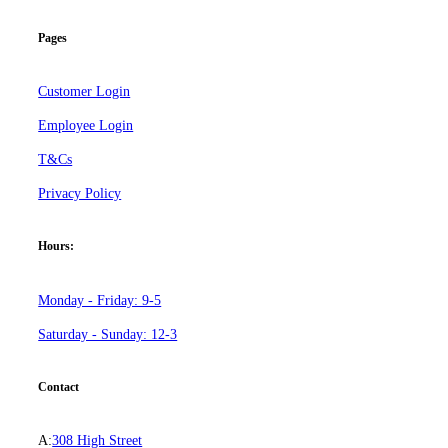
Pages
Customer Login
Employee Login
T&Cs
Privacy Policy
Hours:
Monday - Friday: 9-5
Saturday - Sunday: 12-3
Contact
A:
308 High Street