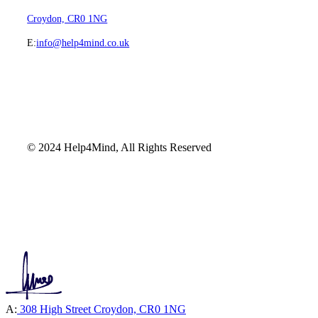
Croydon, CR0 1NG
E:
info@help4mind.co.uk
© 2024 Help4Mind, All Rights Reserved
A:
308 High Street Croydon, CR0 1NG