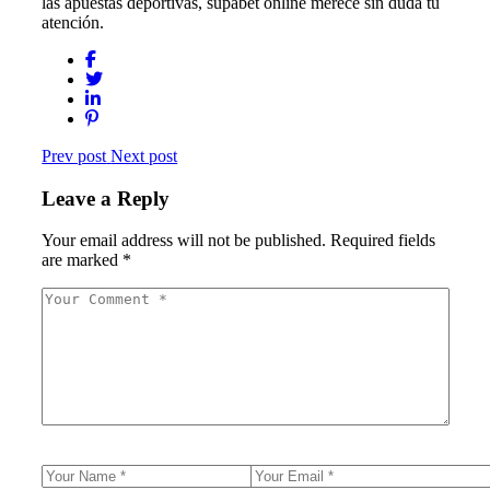
las apuestas deportivas, supabet online merece sin duda tu
atención.
Prev post
Next post
Leave a Reply
Your email address will not be published.
Required fields
are marked
*