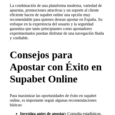
La combinación de una plataforma moderna, variedad de
apuestas, promociones atractivas y un soporte al cliente
eficiente hacen de supabet online una opción muy
recomendable para quienes desean apostar en España. Su
enfoque en la experiencia del usuario y la seguridad
garantiza que tanto principiantes como apostadores
experimentados puedan disfrutar de una navegación fluida
y confiable.
Consejos para
Apostar con Éxito en
Supabet Online
Para maximizar las oportunidades de éxito en supabet
online, es importante seguir algunas recomendaciones
básicas:
Investiga antes de apostar:
Consulta estadísticas,