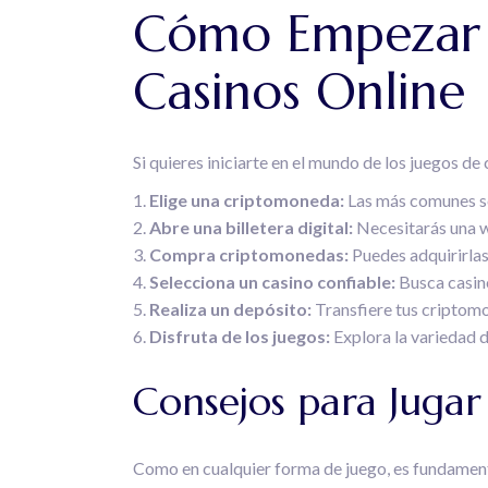
Cómo Empezar 
Casinos Online
Si quieres iniciarte en el mundo de los juegos 
Elige una criptomoneda:
Las más comunes so
Abre una billetera digital:
Necesitarás una w
Compra criptomonedas:
Puedes adquirirlas
Selecciona un casino confiable:
Busca casin
Realiza un depósito:
Transfiere tus criptomo
Disfruta de los juegos:
Explora la variedad 
Consejos para Juga
Como en cualquier forma de juego, es fundament