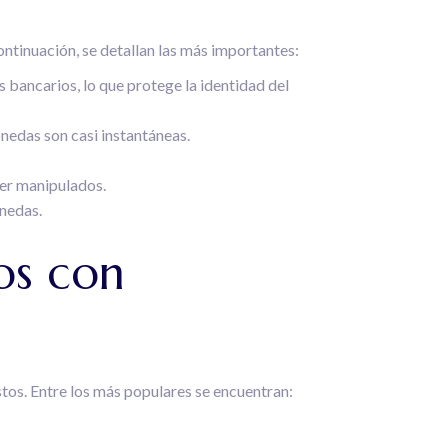
ntinuación, se detallan las más importantes:
bancarios, lo que protege la identidad del
nedas son casi instantáneas.
ser manipulados.
nedas.
os con
tos. Entre los más populares se encuentran: