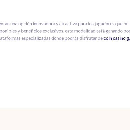
ntan una opción innovadora y atractiva para los jugadores que bu
sponibles y beneficios exclusivos, esta modalidad está ganando po
plataformas especializadas donde podrás disfrutar de
coin casino 