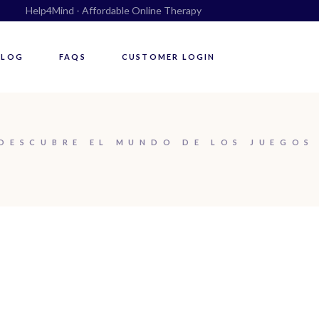
Help4Mind - Affordable Online Therapy
BLOG
FAQS
CUSTOMER LOGIN
DESCUBRE EL MUNDO DE LOS JUEGOS