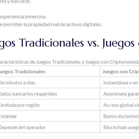
eta y baccarat.
 experiencia inmersiva.
 permiten la propiedad real de activos digitales.
os Tradicionales vs. Juego
aracterísticas de Juegos Tradicionales y Juegos con Criptomoned
uegos Tradicionales
Juegos con Cr
De minutos a días
Instantánea o en
Datos bancarios requeridos
Anonimato gara
Limitada por región
Acceso global si
Estándar
Bonos exclusivo
Depende del operador
Blockchain asegu