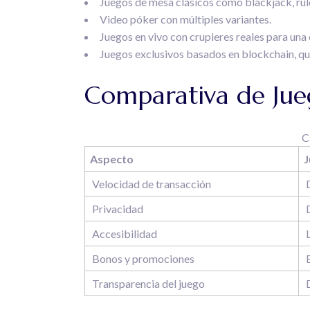
Juegos de mesa clásicos como blackjack, rul
Video póker con múltiples variantes.
Juegos en vivo con crupieres reales para una
Juegos exclusivos basados en blockchain, que
Comparativa de Jueg
C
Aspecto
J
Velocidad de transacción
Privacidad
Accesibilidad
Bonos y promociones
Transparencia del juego