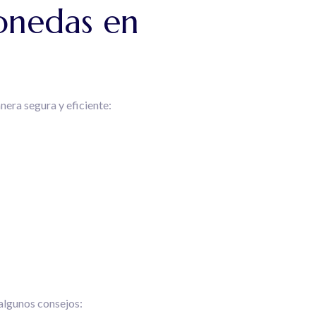
onedas en
nera segura y eficiente:
algunos consejos: