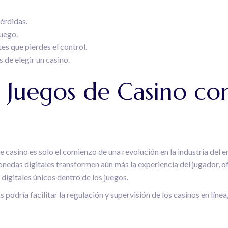
érdidas.
juego.
es que pierdes el control.
 de elegir un casino.
s Juegos de Casino co
 casino es solo el comienzo de una revolución en la industria del en
onedas digitales transformen aún más la experiencia del jugador,
 digitales únicos dentro de los juegos.
podría facilitar la regulación y supervisión de los casinos en lín