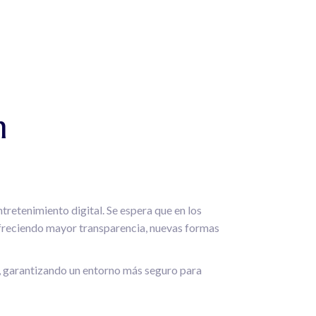
n
tretenimiento digital. Se espera que en los
 ofreciendo mayor transparencia, nuevas formas
ea, garantizando un entorno más seguro para