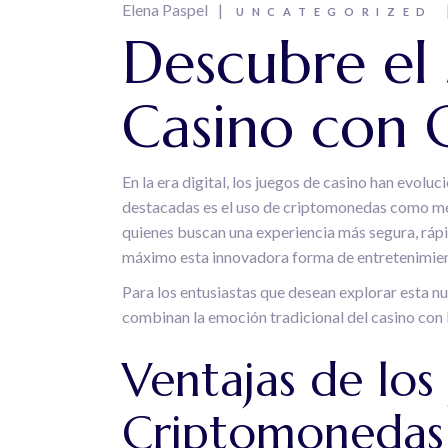
Elena Paspel
UNCATEGORIZED
Descubre el
Casino con 
En la era digital, los juegos de casino han evol
destacadas es el uso de criptomonedas como mét
quienes buscan una experiencia más segura, rápi
máximo esta innovadora forma de entretenimie
Para los entusiastas que desean explorar esta n
combinan la emoción tradicional del casino con 
Ventajas de los
Criptomonedas