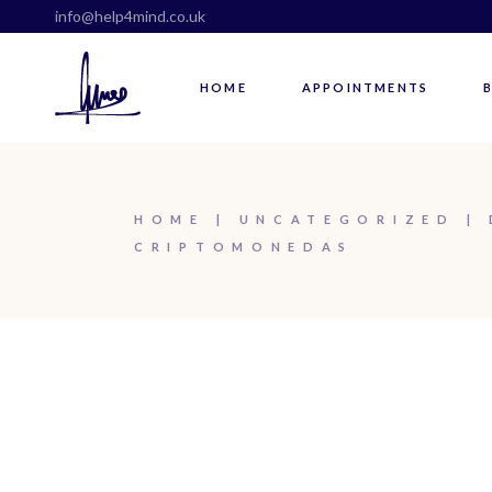
info@help4mind.co.uk
HOME
APPOINTMENTS
HOME
UNCATEGORIZED
CRIPTOMONEDAS