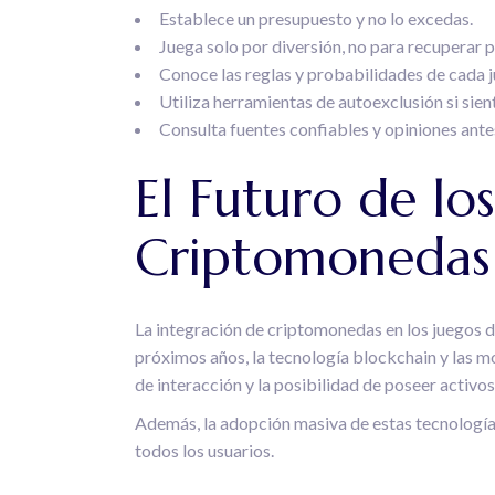
Establece un presupuesto y no lo excedas.
Juega solo por diversión, no para recuperar p
Conoce las reglas y probabilidades de cada 
Utiliza herramientas de autoexclusión si sient
Consulta fuentes confiables y opiniones antes
El Futuro de lo
Criptomonedas
La integración de criptomonedas en los juegos de
próximos años, la tecnología blockchain y las m
de interacción y la posibilidad de poseer activos
Además, la adopción masiva de estas tecnologías 
todos los usuarios.