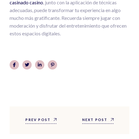
casinado casino
, junto con la aplicación de técnicas
adecuadas, puede transformar tu experiencia en algo
mucho más gratificante. Recuerda siempre jugar con
moderación y disfrutar del entretenimiento que ofrecen
estos espacios digitales.
PREV POST
NEXT POST