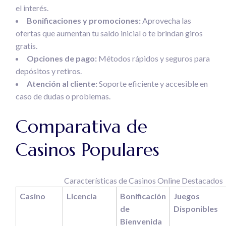
el interés.
Bonificaciones y promociones:
Aprovecha las
ofertas que aumentan tu saldo inicial o te brindan giros
gratis.
Opciones de pago:
Métodos rápidos y seguros para
depósitos y retiros.
Atención al cliente:
Soporte eficiente y accesible en
caso de dudas o problemas.
Comparativa de
Casinos Populares
Características de Casinos Online Destacados
Casino
Licencia
Bonificación
Juegos
de
Disponibles
Bienvenida