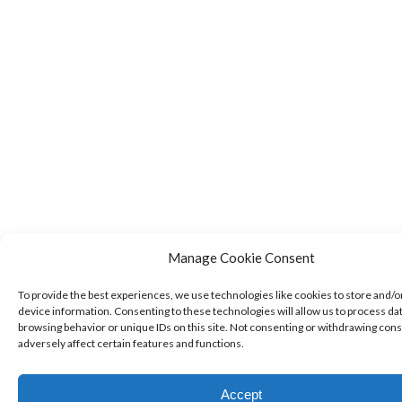
Manage Cookie Consent
To provide the best experiences, we use technologies like cookies to store and/o
device information. Consenting to these technologies will allow us to process da
browsing behavior or unique IDs on this site. Not consenting or withdrawing con
adversely affect certain features and functions.
Accept