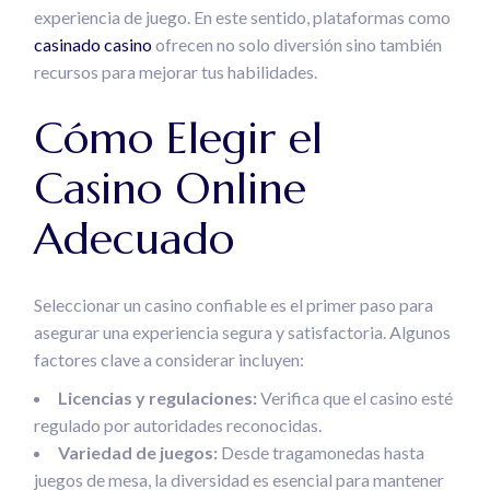
experiencia de juego. En este sentido, plataformas como
casinado casino
ofrecen no solo diversión sino también
recursos para mejorar tus habilidades.
Cómo Elegir el
Casino Online
Adecuado
Seleccionar un casino confiable es el primer paso para
asegurar una experiencia segura y satisfactoria. Algunos
factores clave a considerar incluyen:
Licencias y regulaciones:
Verifica que el casino esté
regulado por autoridades reconocidas.
Variedad de juegos:
Desde tragamonedas hasta
juegos de mesa, la diversidad es esencial para mantener