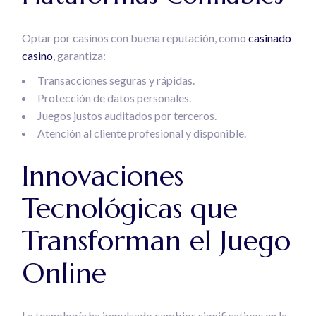
Optar por casinos con buena reputación, como
casinado
casino
, garantiza:
Transacciones seguras y rápidas.
Protección de datos personales.
Juegos justos auditados por terceros.
Atención al cliente profesional y disponible.
Innovaciones
Tecnológicas que
Transforman el Juego
Online
La tecnología ha impulsado cambios significativos en la