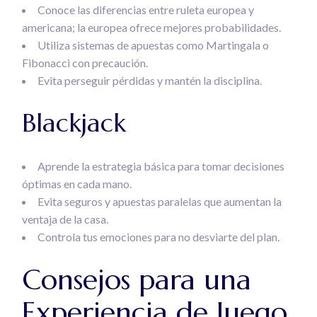
Conoce las diferencias entre ruleta europea y
americana; la europea ofrece mejores probabilidades.
Utiliza sistemas de apuestas como Martingala o
Fibonacci con precaución.
Evita perseguir pérdidas y mantén la disciplina.
Blackjack
Aprende la estrategia básica para tomar decisiones
óptimas en cada mano.
Evita seguros y apuestas paralelas que aumentan la
ventaja de la casa.
Controla tus emociones para no desviarte del plan.
Consejos para una
Experiencia de Juego