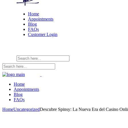
Home
Appointments
Blog
FAQs
Customer Login
Home
Appointments
Blog
FAQs
Home
Uncategorized
Descubre Spinsy: La Nueva Era del Casino Onli