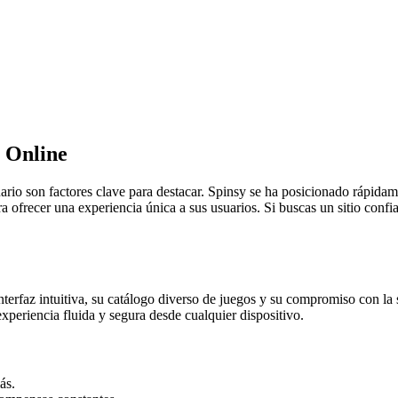
 Online
suario son factores clave para destacar. Spinsy se ha posicionado rápi
ofrecer una experiencia única a sus usuarios. Si buscas un sitio confia
nterfaz intuitiva, su catálogo diverso de juegos y su compromiso con la 
xperiencia fluida y segura desde cualquier dispositivo.
ás.