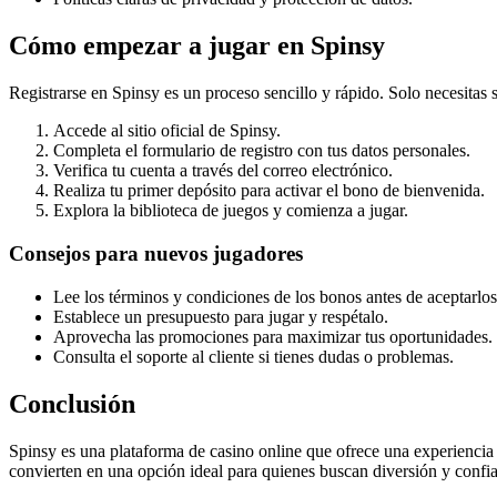
Cómo empezar a jugar en Spinsy
Registrarse en Spinsy es un proceso sencillo y rápido. Solo necesitas 
Accede al sitio oficial de Spinsy.
Completa el formulario de registro con tus datos personales.
Verifica tu cuenta a través del correo electrónico.
Realiza tu primer depósito para activar el bono de bienvenida.
Explora la biblioteca de juegos y comienza a jugar.
Consejos para nuevos jugadores
Lee los términos y condiciones de los bonos antes de aceptarlos
Establece un presupuesto para jugar y respétalo.
Aprovecha las promociones para maximizar tus oportunidades.
Consulta el soporte al cliente si tienes dudas o problemas.
Conclusión
Spinsy es una plataforma de casino online que ofrece una experiencia
convierten en una opción ideal para quienes buscan diversión y confia