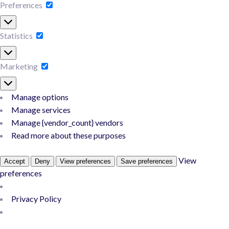
Preferences
Preferences
Statistics
Statistics
Marketing
Marketing
Manage options
Manage services
Manage {vendor_count} vendors
Read more about these purposes
View
Accept
Deny
View preferences
Save preferences
preferences
Privacy Policy