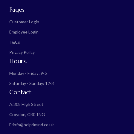
Pages
Customer Login
Employee Login
T&Cs
Privacy Policy
Hours:
Monday - Friday: 9-5
Saturday - Sunday: 12-3
Contact
A:
308 High Street
Croydon, CR0 1NG
E:
info@help4mind.co.uk