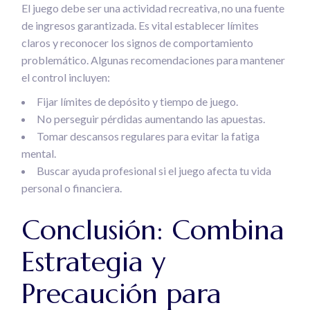
El juego debe ser una actividad recreativa, no una fuente
de ingresos garantizada. Es vital establecer límites
claros y reconocer los signos de comportamiento
problemático. Algunas recomendaciones para mantener
el control incluyen:
Fijar límites de depósito y tiempo de juego.
No perseguir pérdidas aumentando las apuestas.
Tomar descansos regulares para evitar la fatiga
mental.
Buscar ayuda profesional si el juego afecta tu vida
personal o financiera.
Conclusión: Combina
Estrategia y
Precaución para