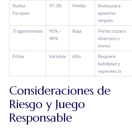
Ruleta
97.3%
Media
Buena para
Europea
apuestas
simples
Tragamonedas
95% –
Baja
Perfecta para
98%
diversión y
bonos
Póker
Variable
Alta
Requiere
habilidad y
experiencia
Consideraciones de
Riesgo y Juego
Responsable