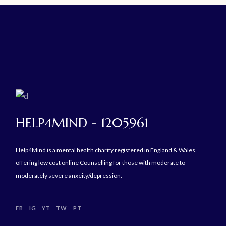
HELP4MIND - 1205961
Help4Mind is a mental health charity registered in England & Wales,
offering low cost online Counselling for those with moderate to
moderately severe anxeity/depression.
FB
IG
YT
TW
PT