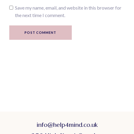
Save my name, email, and website in this browser for
the next time I comment.
POST COMMENT
info@help4mind.co.uk