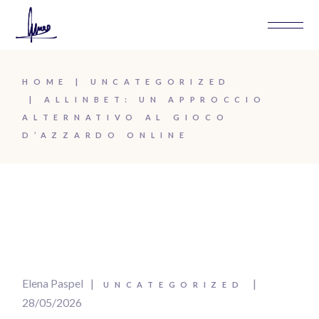
HOME
UNCATEGORIZED
ALLINBET: UN APPROCCIO
ALTERNATIVO AL GIOCO
D’AZZARDO ONLINE
Elena Paspel
UNCATEGORIZED
28/05/2026