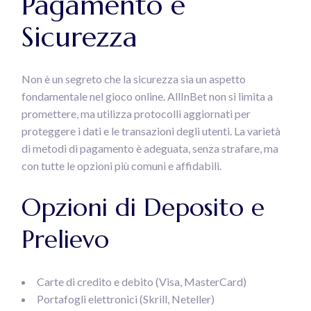
Pagamento e
Sicurezza
Non è un segreto che la sicurezza sia un aspetto
fondamentale nel gioco online. AllInBet non si limita a
promettere, ma utilizza protocolli aggiornati per
proteggere i dati e le transazioni degli utenti. La varietà
di metodi di pagamento è adeguata, senza strafare, ma
con tutte le opzioni più comuni e affidabili.
Opzioni di Deposito e
Prelievo
Carte di credito e debito (Visa, MasterCard)
Portafogli elettronici (Skrill, Neteller)