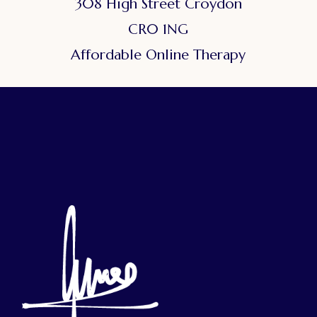
308 High Street Croydon
CR0 1NG
Affordable Online Therapy